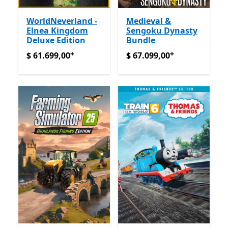
WorldNeverland -
Medieval &
Elnea Kingdom
Sengoku Dynasty
Deluxe Edition
Bundle
+
+
$ 61.699,00
Ofrece compras dentro de la aplicación
$ 67.099,00
Ofrece compras
$ 61.699,00
$ 67.099,00