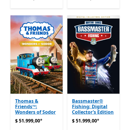
Thomas &
Bassmaster®
Friends™:
Fishing: Digital
Wonders of Sodor
Collector’s Edition
+
+
$ 51.999,00
Ofrece compras dentro de la aplicación
$ 51.999,00
Ofrece compras
$ 51.999,00
$ 51.999,00