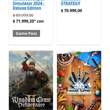
Simulator 2024 -
STRATEGY
Deluxe Edition
$ 70.999,00
$ 70.999,00
Originalmente $ 89.999,00 ahora $ 71.999,20 con G
$ 89.999,00
+
$ 71.999,20
con
Game Pass