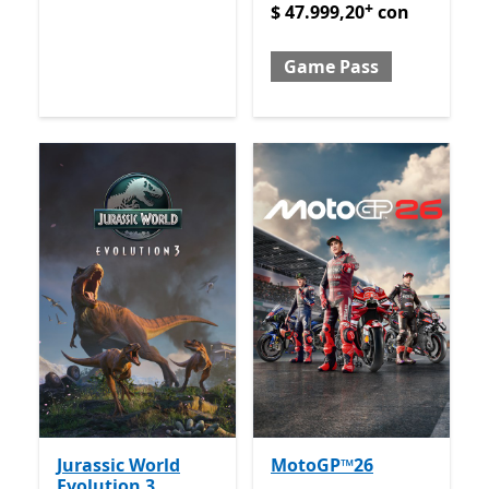
+
$ 47.999,20
con
Game Pass
Jurassic World
MotoGP™26
Evolution 3