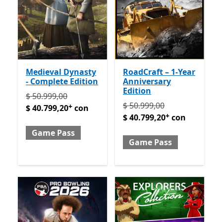
Medieval Dynasty
RoadCraft – 1-Year
- Complete Edition
Anniversary
Edition
Originalmente $ 50.999,00 ahora $ 40.799,20 con G
$ 50.999,00
Originalmente $ 50.999,00
$ 50.999,00
+
$ 40.799,20
con
+
$ 40.799,20
con
Game Pass
Game Pass