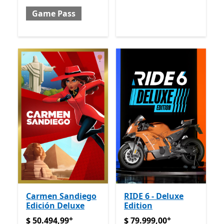
Game Pass
Carmen Sandiego
RIDE 6 - Deluxe
Edición Deluxe
Edition
+
+
$ 50.494,99
Ofrece compras dentro de la aplicación
$ 79.999,00
Ofrece compras
$ 50.494,99
$ 79.999,00