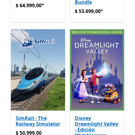
Bundle
+
$ 64.999,00
Ofrece compras dentro de la aplicación
$ 64.999,00
+
$ 53.699,00
Ofrece compras
$ 53.699,00
SimRail - The
Disney
Railway Simulator
Dreamlight Valley
- Edición
$ 50.999,00
$ 50.999,00