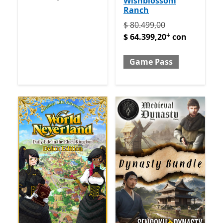
Wishblossom
Ranch
Originalmente $ 80.499,00
$ 80.499,00
+
$ 64.399,20
con
Game Pass