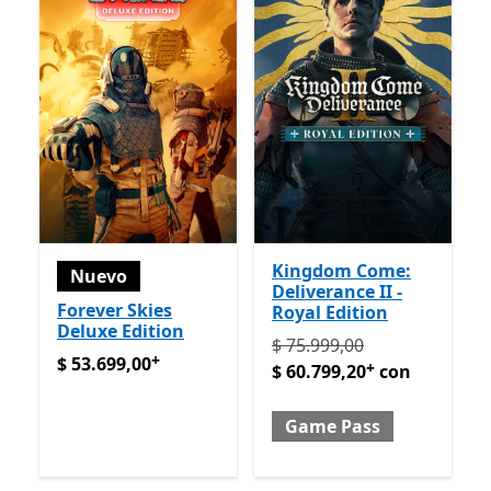
Kingdom Come:
Nuevo
Deliverance II -
Forever Skies
Royal Edition
Deluxe Edition
Originalmente $ 75.999,00
$ 75.999,00
+
$ 53.699,00
Ofrece compras dentro de la aplicación
$ 53.699,00
+
$ 60.799,20
con
Game Pass