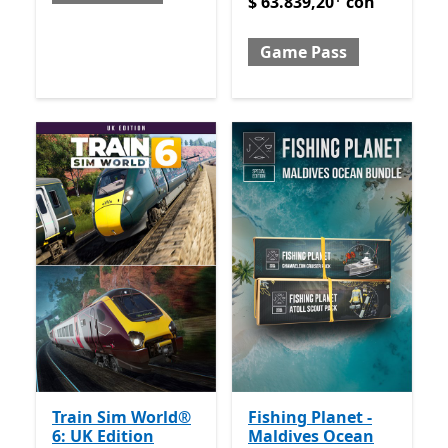
$ 63.839,20
con
Game Pass
Train Sim World®
Fishing Planet -
6: UK Edition
Maldives Ocean