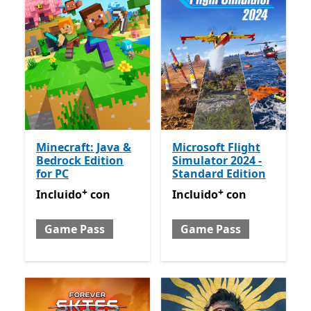
Minecraft: Java &
Microsoft Flight
Bedrock Edition
Simulator 2024 -
for PC
Standard Edition
+
+
Incluido con Game Pass
Ofrece compras dentro de la
Incluido con Game Pass
Of
Incluido
con
Incluido
con
Game Pass
Game Pass