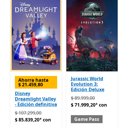
Jurassic World
Ahorra hasta
Evolution 3:
$ 21.459,80
Edición Deluxe
Disney
Originalmente $ 89.999,00
$ 89.999,00
Dreamlight Valley
+
- Edición definitiva
$ 71.999,20
con
Originalmente $ 107.299,00 ahora $ 85.839,20 con 
$ 107.299,00
+
Game Pass
$ 85.839,20
con