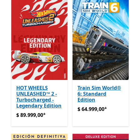
HOT WHEELS
Train Sim World®
UNLEASHED™ 2 -
6: Standard
Turbocharged -
Edition
Legendary Edition
+
$ 64.999,00
Ofrece compras
$ 64.999,00
+
$ 89.999,00
Ofrece compras dentro de la aplicación
$ 89.999,00