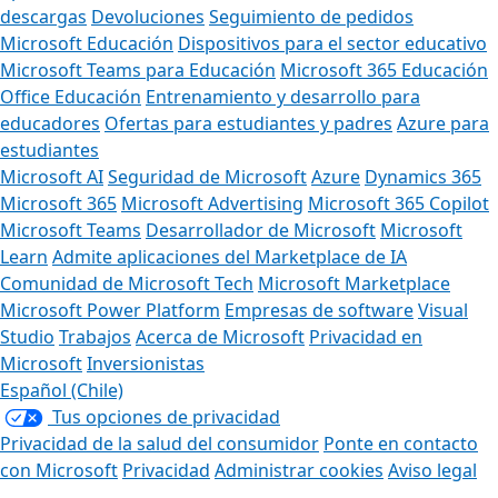
descargas
Devoluciones
Seguimiento de pedidos
Microsoft Educación
Dispositivos para el sector educativo
Microsoft Teams para Educación
Microsoft 365 Educación
Office Educación
Entrenamiento y desarrollo para
educadores
Ofertas para estudiantes y padres
Azure para
estudiantes
Microsoft AI
Seguridad de Microsoft
Azure
Dynamics 365
Microsoft 365
Microsoft Advertising
Microsoft 365 Copilot
Microsoft Teams
Desarrollador de Microsoft
Microsoft
Learn
Admite aplicaciones del Marketplace de IA
Comunidad de Microsoft Tech
Microsoft Marketplace
Microsoft Power Platform
Empresas de software
Visual
Studio
Trabajos
Acerca de Microsoft
Privacidad en
Microsoft
Inversionistas
Español (Chile)
Tus opciones de privacidad
Privacidad de la salud del consumidor
Ponte en contacto
con Microsoft
Privacidad
Administrar cookies
Aviso legal
Marcas Registradas
Sobre nuestra publicidad