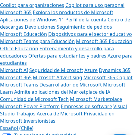
Copilot para organizaciones
Copilot para uso personal
Microsoft 365
Explora los productos de Microsoft
Aplicaciones de Windows 11
Perfil de la cuenta
Centro de
descargas
Devoluciones
Seguimiento de pedidos
Microsoft Educación
Dispositivos para el sector educativo
Microsoft Teams para Educación
Microsoft 365 Educación
Office Educación
Entrenamiento y desarrollo para
educadores
Ofertas para estudiantes y padres
Azure para
estudiantes
Microsoft AI
Seguridad de Microsoft
Azure
Dynamics 365
Microsoft 365
Microsoft Advertising
Microsoft 365 Copilot
Microsoft Teams
Desarrollador de Microsoft
Microsoft
Learn
Admite aplicaciones del Marketplace de IA
Comunidad de Microsoft Tech
Microsoft Marketplace
Microsoft Power Platform
Empresas de software
Visual
Studio
Trabajos
Acerca de Microsoft
Privacidad en
Microsoft
Inversionistas
Español (Chile)