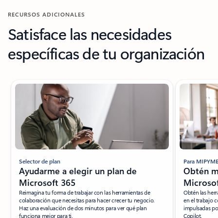
RECURSOS ADICIONALES
Satisface las necesidades
específicas de tu organización
Mostrando 1 de diapositiva de 8
Selector de plan
Para MIPYM
Ayudarme a elegir un plan de
Obtén m
Microsoft 365
Microsof
Reimagina tu forma de trabajar con las herramientas de
Obtén las herr
colaboración que necesitas para hacer crecer tu negocio.
en el trabajo 
Haz una evaluación de dos minutos para ver qué plan
impulsadas po
funciona mejor para ti.
Copilot.