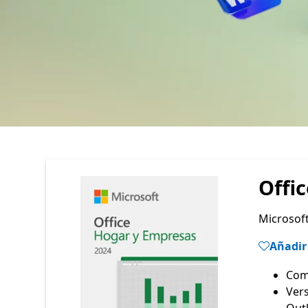
Offi
Microsof
Añadir 
Vers