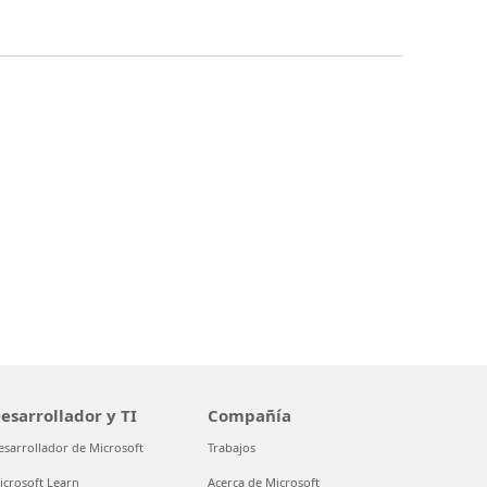
esarrollador y TI
Compañía
esarrollador de Microsoft
Trabajos
icrosoft Learn
Acerca de Microsoft