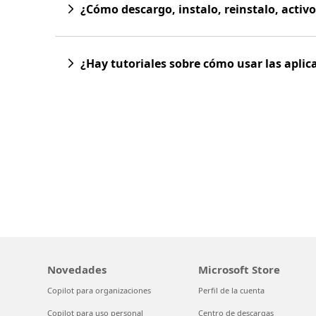
¿Cómo descargo, instalo, reinstalo, activo
¿Hay tutoriales sobre cómo usar las aplica
las pestañas
Novedades
Microsoft Store
Copilot para organizaciones
Perfil de la cuenta
Copilot para uso personal
Centro de descargas