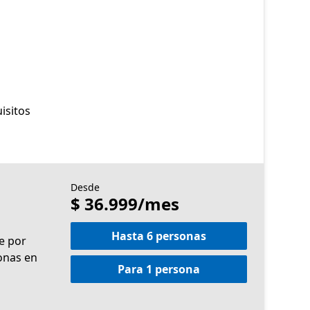
isitos
Desde
$ 36.999/mes
Hasta 6 personas
e por
onas en
Para 1 persona