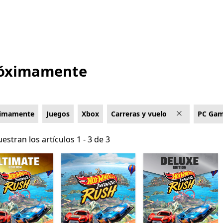
róximamente
ximamente
Juegos
Xbox
Carreras y vuelo
PC Gam
estran los artículos 1 - 3 de 3
estran los artículos 1 - 3 de 3