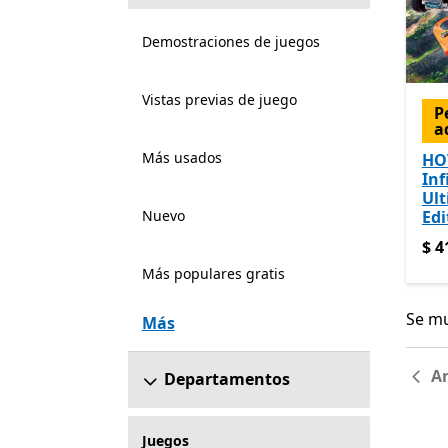
Demostraciones de juegos
Vistas previas de juego
P
a
Más usados
HO
Inf
Ul
Nuevo
Edi
$ 4
$ 4
Más populares gratis
Se mu
Se mu
Más
An
Departamentos
Juegos