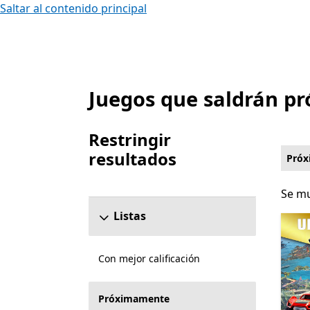
Saltar al contenido principal
Juegos que saldrán p
Lista Microsoft.com
Restringir
resultados
Pró
Omitir la sección para restringir resultados
Se mu
Se mu
Listas
Con mejor calificación
Próximamente