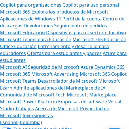
Copilot para organizaciones
Copilot para uso personal
Microsoft 365
Explora los productos de Microsoft
Aplicaciones de Windows 11
Perfil de la cuenta
Centro de
descargas
Devoluciones
Seguimiento de pedidos
Microsoft Educación
Dispositivos para el sector educativo
Microsoft Teams para Educación
Microsoft 365 Educación
Office Educación
Entrenamiento y desarrollo para
educadores
Ofertas para estudiantes y padres
Azure para
estudiantes
Microsoft AI
Seguridad de Microsoft
Azure
Dynamics 365
Microsoft 365
Microsoft Advertising
Microsoft 365 Copilot
Microsoft Teams
Desarrollador de Microsoft
Microsoft
Learn
Admite aplicaciones del Marketplace de IA
Comunidad de Microsoft Tech
Microsoft Marketplace
Microsoft Power Platform
Empresas de software
Visual
Studio
Trabajos
Acerca de Microsoft
Privacidad en
Microsoft
Inversionistas
Español (Colombia)