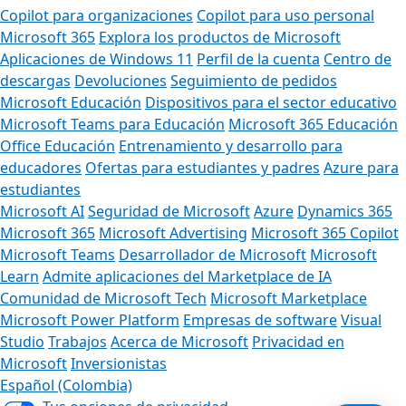
Copilot para organizaciones
Copilot para uso personal
Microsoft 365
Explora los productos de Microsoft
Aplicaciones de Windows 11
Perfil de la cuenta
Centro de
descargas
Devoluciones
Seguimiento de pedidos
Microsoft Educación
Dispositivos para el sector educativo
Microsoft Teams para Educación
Microsoft 365 Educación
Office Educación
Entrenamiento y desarrollo para
educadores
Ofertas para estudiantes y padres
Azure para
estudiantes
Microsoft AI
Seguridad de Microsoft
Azure
Dynamics 365
Microsoft 365
Microsoft Advertising
Microsoft 365 Copilot
Microsoft Teams
Desarrollador de Microsoft
Microsoft
Learn
Admite aplicaciones del Marketplace de IA
Comunidad de Microsoft Tech
Microsoft Marketplace
Microsoft Power Platform
Empresas de software
Visual
Studio
Trabajos
Acerca de Microsoft
Privacidad en
Microsoft
Inversionistas
Español (Colombia)