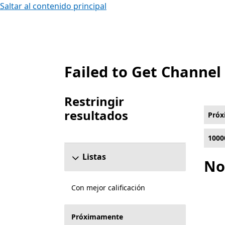
Saltar al contenido principal
Failed to Get Channel
Lista Microsoft.com
Restringir
resultados
Pró
Omitir la sección para restringir resultados
1000
Listas
No
Con mejor calificación
Próximamente