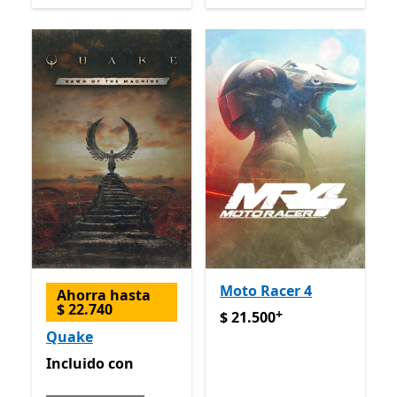
Moto Racer 4
Ahorra hasta
$ 22.740
+
$ 21.500
Ofrece compras de
$ 21.500
Quake
Incluido con Game Pass
Incluido
con