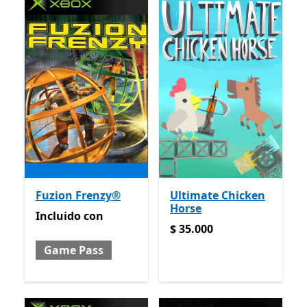
Fuzion Frenzy®
Ultimate Chicken
Horse
Incluido con Game Pass
Incluido
con
$ 35.000
$ 35.000
Game Pass