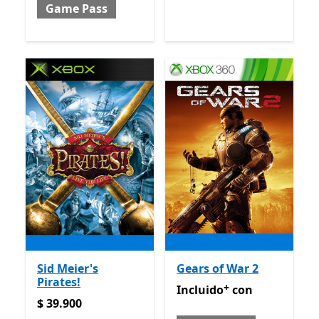
Game Pass
Sid Meier's
Gears of War 2
Pirates!
+
Incluido con Game Pass
Of
Incluido
con
$ 39.900
$ 39.900