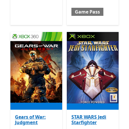
Game Pass
Gears of War:
STAR WARS Jedi
Judgment
Starfighter