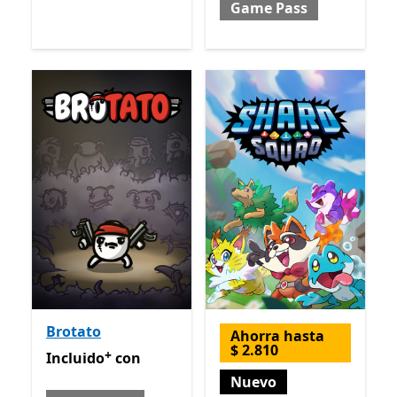
Game Pass
Brotato
Ahorra hasta
$ 2.810
+
Incluido con Game Pass
Ofrece compras dentro de la
Incluido
con
Nuevo