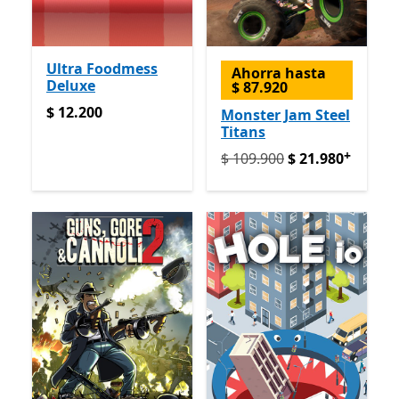
Ultra Foodmess
Ahorra hasta
Deluxe
$ 87.920
$ 12.200
$ 12.200
Monster Jam Steel
Titans
+
Originalmente $ 109.900 a
$ 109.900
$ 21.980