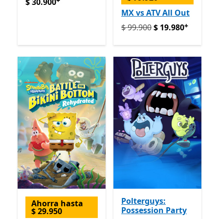
+
$ 30.900
Ofrece compras dentro de la aplicación
$ 30.900
MX vs ATV All Out
+
Originalmente $ 99.900 ah
$ 99.900
$ 19.980
Polterguys:
Ahorra hasta
Possession Party
$ 29.950