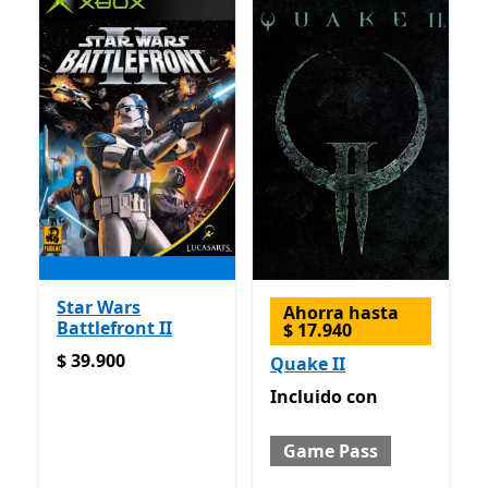
Star Wars
Ahorra hasta
Battlefront II
$ 17.940
$ 39.900
$ 39.900
Quake II
Incluido con Game Pass
Incluido
con
Game Pass