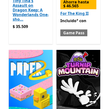
Tiny Tina's
Ahorra hasta
Assault on
$ 46.565
Dragon Keep: A
For The King II
Wonderlands One-
sho...
+
Incluido con Game Pass
Of
Incluido
con
$ 35.509
$ 35.509
Game Pass