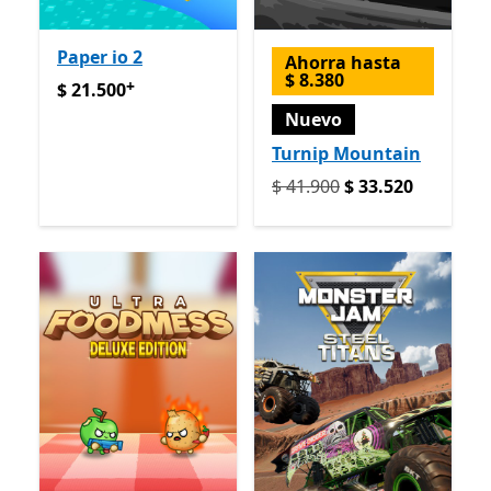
Paper io 2
Ahorra hasta
$ 8.380
+
$ 21.500
Ofrece compras dentro de la aplicación
$ 21.500
Nuevo
Turnip Mountain
Originalmente $ 41.900 ah
$ 41.900
$ 33.520