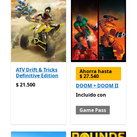
ATV Drift & Tricks
Ahorra hasta
Definitive Edition
$ 27.540
$ 21.500
$ 21.500
DOOM + DOOM II
Incluido con Game Pass
Incluido
con
Game Pass