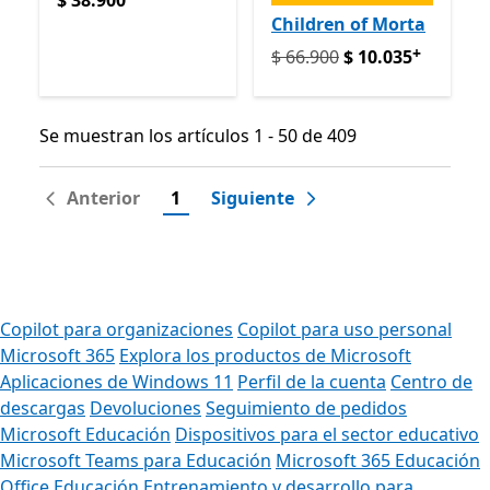
$ 38.900
Children of Morta
+
Originalmente $ 66.900 ah
$ 66.900
$ 10.035
Se muestran los artículos 1 - 50 de 409
Se muestran los artículos 1 - 50 de 409
Anterior
1
Siguiente
Copilot para organizaciones
Copilot para uso personal
Microsoft 365
Explora los productos de Microsoft
Aplicaciones de Windows 11
Perfil de la cuenta
Centro de
descargas
Devoluciones
Seguimiento de pedidos
Microsoft Educación
Dispositivos para el sector educativo
Microsoft Teams para Educación
Microsoft 365 Educación
Office Educación
Entrenamiento y desarrollo para