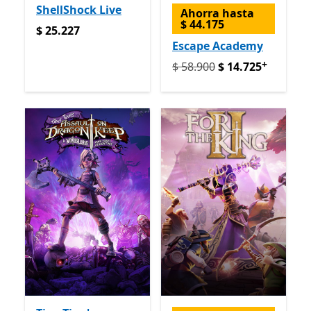
ShellShock Live
Ahorra hasta
$ 44.175
$ 25.227
$ 25.227
Escape Academy
+
Originalmente $ 58.900 ah
$ 58.900
$ 14.725