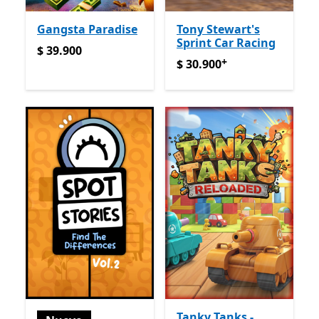
Gangsta Paradise
Tony Stewart's
Sprint Car Racing
$ 39.900
$ 39.900
+
$ 30.900
Ofrece compras de
$ 30.900
Tanky Tanks -