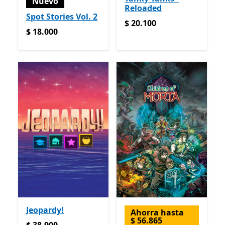
Nuevo
Reloaded
Spot Stories Vol. 2
$ 20.100
$ 20.100
$ 18.000
$ 18.000
Jeopardy!
Ahorra hasta
$ 56.865
$ 38.900