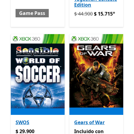
Edition
+
Game Pass
Originalmente $ 44.900 ah
$ 44.900
$ 15.715
SWOS
Gears of War
$ 29.900
Incluido con Game Pass
$ 29.900
Incluido
con