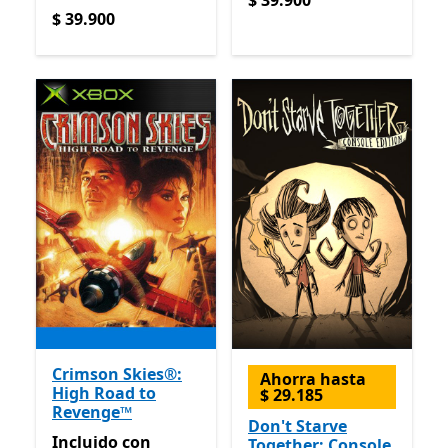
$ 39.900
$ 39.900
$ 39.900
Crimson Skies®:
Ahorra hasta
High Road to
$ 29.185
Revenge™
Don't Starve
Incluido con Game Pass
Incluido
con
Together: Console