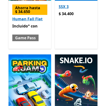
SSX 3
Ahorra hasta
$ 34.650
$ 34.400
$ 34.400
Human Fall Flat
+
Incluido con Game Pass
Ofrece compras dentro de la
Incluido
con
Game Pass