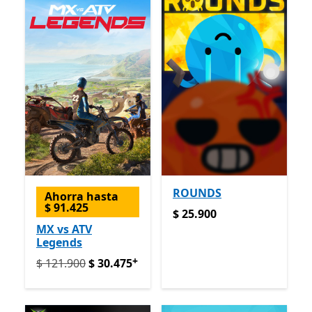
ROUNDS
Ahorra hasta
$ 91.425
$ 25.900
$ 25.900
MX vs ATV
Legends
+
Originalmente $ 121.900 ahora $ 30.475
Ofrece compr
$ 121.900
$ 30.475