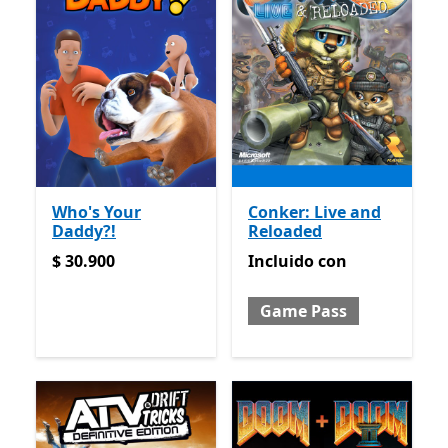
Who's Your
Conker: Live and
Daddy?!
Reloaded
$ 30.900
Incluido con Game Pass
$ 30.900
Incluido
con
Game Pass