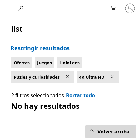
Inicia
Microsoft
sesión
en
tu
list
Lista Microsoft.com
cuenta
Restringir resultados
Ofertas
Juegos
HoloLens
Puzles y curiosidades
4K Ultra HD
2 filtros seleccionados
Borrar todo
No hay resultados
Volver arriba