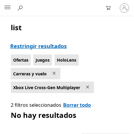
Inicia
Microsoft
sesión
en
tu
list
Lista Microsoft.com
cuenta
Restringir resultados
Ofertas
Juegos
HoloLens
Carreras y vuelo
Xbox Live Cross-Gen Multiplayer
2 filtros seleccionados
Borrar todo
No hay resultados