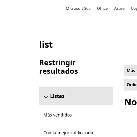
Microsoft
Microsoft 365
Office
Azure
Cop
list
Lista Microsoft.com
Restringir
resultados
Más 
Omitir la sección para restringir resultados
Onli
Listas
No
Más vendidos
Con la mejor calificación