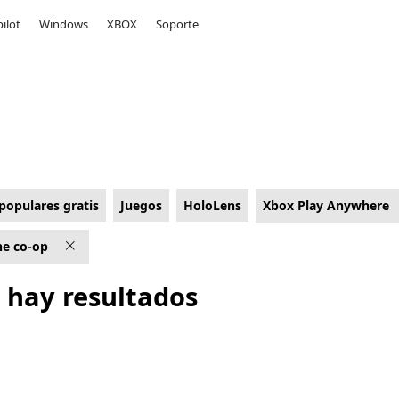
ilot
Windows
XBOX
Soporte
populares gratis
Juegos
HoloLens
Xbox Play Anywhere
ne co-op
 hay resultados