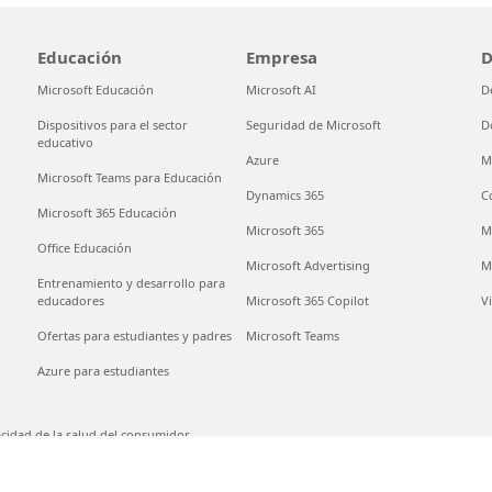
Educación
Empresa
D
Microsoft Educación
Microsoft AI
D
Dispositivos para el sector
Seguridad de Microsoft
D
educativo
Azure
M
Microsoft Teams para Educación
Dynamics 365
C
Microsoft 365 Educación
Microsoft 365
M
Office Educación
Microsoft Advertising
M
Entrenamiento y desarrollo para
educadores
Microsoft 365 Copilot
V
Ofertas para estudiantes y padres
Microsoft Teams
Azure para estudiantes
acidad de la salud del consumidor
Ponte en contacto con Microsoft
Privacidad
Aviso legal
Mar