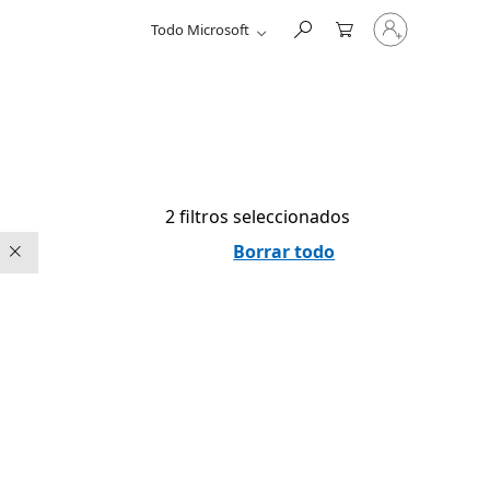
Inicia
Todo Microsoft
sesión
en
tu
cuenta
2 filtros seleccionados
Borrar todo