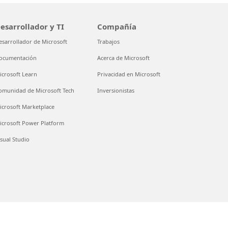
esarrollador y TI
Compañía
esarrollador de Microsoft
Trabajos
ocumentación
Acerca de Microsoft
icrosoft Learn
Privacidad en Microsoft
omunidad de Microsoft Tech
Inversionistas
icrosoft Marketplace
icrosoft Power Platform
isual Studio
¿Necesitas ayuda?
Conversemos
cas Registradas
Sobre nuestra publicidad
© Microsoft 2026