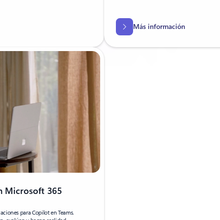
Más información
n Microsoft 365
caciones para Copilot en Teams.
en, evalúen y hagan realidad.