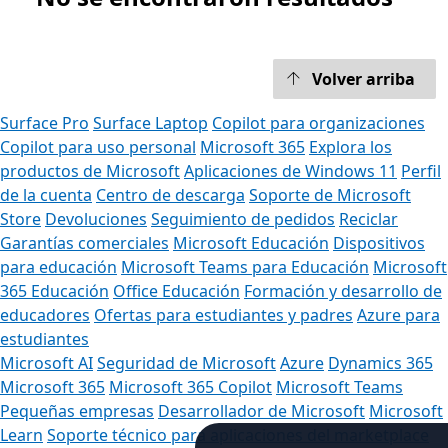
Volver arriba
Surface Pro
Surface Laptop
Copilot para organizaciones
Copilot para uso personal
Microsoft 365
Explora los
productos de Microsoft
Aplicaciones de Windows 11
Perfil
de la cuenta
Centro de descarga
Soporte de Microsoft
Store
Devoluciones
Seguimiento de pedidos
Reciclar
Garantías comerciales
Microsoft Educación
Dispositivos
para educación
Microsoft Teams para Educación
Microsoft
365 Educación
Office Educación
Formación y desarrollo de
educadores
Ofertas para estudiantes y padres
Azure para
estudiantes
Microsoft AI
Seguridad de Microsoft
Azure
Dynamics 365
Microsoft 365
Microsoft 365 Copilot
Microsoft Teams
Pequeñas empresas
Desarrollador de Microsoft
Microsoft
Learn
Soporte técnico para aplicaciones del marketplace