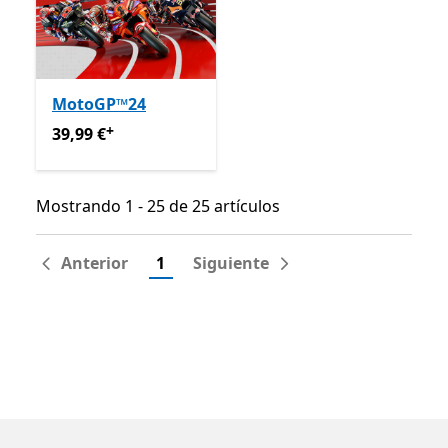
MotoGP™24
+
39,99 €
Ofertas en compras de aplicaciones
39,99 €
Mostrando 1 - 25 de 25 artículos
Mostrando 1 - 25 de 25 artículos
Anterior
1
Siguiente