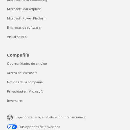
Microsoft Marketplace
Microsoft Power Platform
Empresas de software
Visual Studio
Compañía
Oportunidades de empleo
Acerca de Microsoft
Noticias de la compañía
Privacidad en Microsoft
Inversores
¿Podemos ayudarte?
Español (España, alfabetización internacional)
El Asistente de Store está disponible
de forma ininterrumpida.
Tus opciones de privacidad