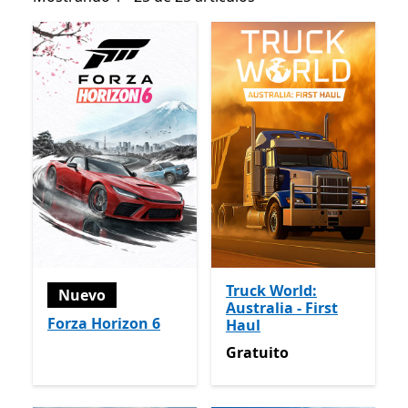
Truck World:
Nuevo
Australia - First
Forza Horizon 6
Haul
Gratuito
Gratuito