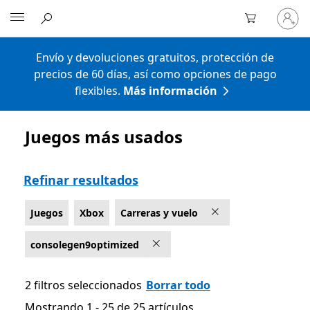
Iniciar
Microsoft
sesión
en
tu
Envío y devoluciones gratuitos, protección de
cuenta
precios de 60 días, así como opciones de pago
flexibles.
Más información
Juegos más usados
Lista Microsoft.com
Refinar resultados
Juegos
Xbox
Carreras y vuelo
consolegen9optimized
2 filtros seleccionados
Borrar todo
Mostrando 1 - 25 de 25 artículos
Mostrando 1 - 25 de 25 artículos