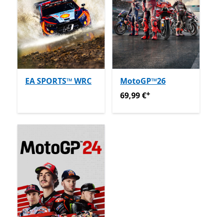
EA SPORTS™ WRC
MotoGP™26
+
69,99 €
Ofertas en compras
69,99 €