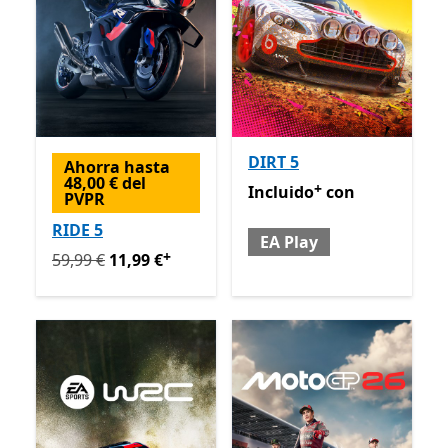
DIRT 5
Ahorra hasta
48,00 € del
+
Incluido con EA Play
Oferta
Incluido
con
PVPR
RIDE 5
EA Play
+
Originalmente 59,99 € ahora 11,99 €
Ofertas en comp
59,99 €
11,99 €