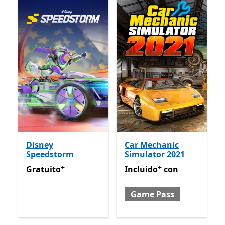
Disney
Car Mechanic
Speedstorm
Simulator 2021
+
+
Gratuito
Ofertas en compras de aplicaciones
Incluido con Game Pass
Of
Gratuito
Incluido
con
Game Pass