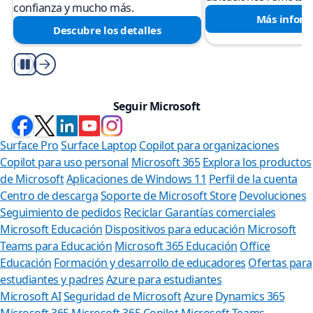
confianza y mucho más.
Más infor
Descubre los detalles
Reproducir/Pausa
Seguir Microsoft
Surface Pro
Surface Laptop
Copilot para organizaciones
Copilot para uso personal
Microsoft 365
Explora los productos
de Microsoft
Aplicaciones de Windows 11
Perfil de la cuenta
Centro de descarga
Soporte de Microsoft Store
Devoluciones
Seguimiento de pedidos
Reciclar
Garantías comerciales
Microsoft Educación
Dispositivos para educación
Microsoft
Teams para Educación
Microsoft 365 Educación
Office
Educación
Formación y desarrollo de educadores
Ofertas para
estudiantes y padres
Azure para estudiantes
Microsoft AI
Seguridad de Microsoft
Azure
Dynamics 365