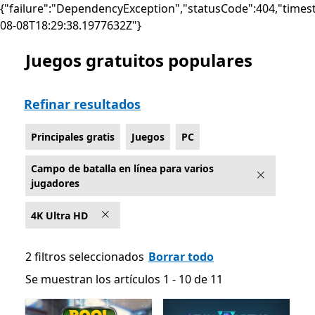
{"failure":"DependencyException","statusCode":404,"times
08-08T18:29:38.1977632Z"}
Juegos gratuitos populares
Lista Microsoft.com
Refinar resultados
Principales gratis
Juegos
PC
Campo de batalla en línea para varios
jugadores
4K Ultra HD
2 filtros seleccionados
Borrar todo
Se muestran los artículos 1 - 10 de 11
Se muestran los artículos 1 - 10 de 11