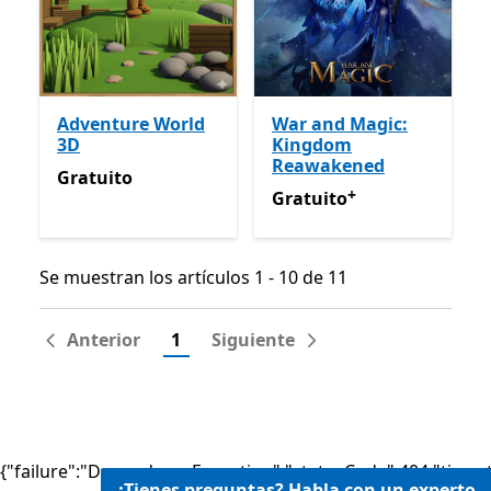
Adventure World
War and Magic:
3D
Kingdom
Reawakened
Gratuito
Gratuito
+
Gratuito
Ofrece compras de
Gratuito
Se muestran los artículos 1 - 10 de 11
Se muestran los artículos 1 - 10 de 11
Anterior
1
Siguiente
{"failure":"DependencyException","statusCode":404,"times
¿Tienes preguntas? Habla con un experto