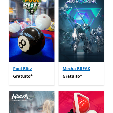
Pool Blitz
Mecha BREAK
+
+
Gratuito
Ofrece compras dentro de la aplicación
Gratuito
Ofrece compras de
Gratuito
Gratuito