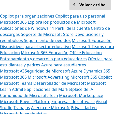
Volver arriba
Copilot para organizaciones
Copilot para uso personal
Microsoft 365
Explora los productos de Microsoft
Aplicaciones de Windows 11
Perfil de la cuenta
Centro de
descargas
Soporte de Microsoft Store
Devoluciones y
reembolsos
Seguimiento de pedidos
Microsoft Educación
Dispositivos para el sector educativo
Microsoft Teams para
Educación
Microsoft 365 Educación
Office Educación
Entrenamiento y desarrollo para educadores
Ofertas para
estudiantes y padres
Azure para estudiantes
Microsoft AI
Seguridad de Microsoft
Azure
Dynamics 365
Microsoft 365
Microsoft Advertising
Microsoft 365 Copilot
Microsoft Teams
Desarrollador de Microsoft
Microsoft
Learn
Admite aplicaciones del Marketplace de IA
Comunidad de Microsoft Tech
Microsoft Marketplace
Microsoft Power Platform
Empresas de software
Visual
Studio
Trabajos
Acerca de Microsoft
Privacidad en
Microsoft
Inversionistas