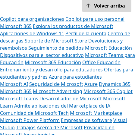
Volver arriba
Copilot para organizaciones
Copilot para uso personal
Microsoft 365
Explora los productos de Microsoft
Aplicaciones de Windows 11
Perfil de la cuenta
Centro de
descargas
Soporte de Microsoft Store
Devoluciones y
reembolsos
Seguimiento de pedidos
Microsoft Educación
Dispositivos para el sector educativo
Microsoft Teams para
Educación
Microsoft 365 Educación
Office Educación
Entrenamiento y desarrollo para educadores
Ofertas para
estudiantes y padres
Azure para estudiantes
Microsoft AI
Seguridad de Microsoft
Azure
Dynamics 365
Microsoft 365
Microsoft Advertising
Microsoft 365 Copilot
Microsoft Teams
Desarrollador de Microsoft
Microsoft
Learn
Admite aplicaciones del Marketplace de IA
Comunidad de Microsoft Tech
Microsoft Marketplace
Microsoft Power Platform
Empresas de software
Visual
Studio
Trabajos
Acerca de Microsoft
Privacidad en
Microsoft
Inversionistas