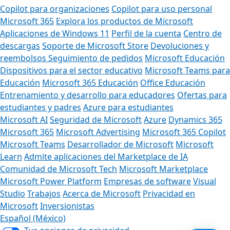
Copilot para organizaciones
Copilot para uso personal
Microsoft 365
Explora los productos de Microsoft
Aplicaciones de Windows 11
Perfil de la cuenta
Centro de
descargas
Soporte de Microsoft Store
Devoluciones y
reembolsos
Seguimiento de pedidos
Microsoft Educación
Dispositivos para el sector educativo
Microsoft Teams para
Educación
Microsoft 365 Educación
Office Educación
Entrenamiento y desarrollo para educadores
Ofertas para
estudiantes y padres
Azure para estudiantes
Microsoft AI
Seguridad de Microsoft
Azure
Dynamics 365
Microsoft 365
Microsoft Advertising
Microsoft 365 Copilot
Microsoft Teams
Desarrollador de Microsoft
Microsoft
Learn
Admite aplicaciones del Marketplace de IA
Comunidad de Microsoft Tech
Microsoft Marketplace
Microsoft Power Platform
Empresas de software
Visual
Studio
Trabajos
Acerca de Microsoft
Privacidad en
Microsoft
Inversionistas
Español (México)