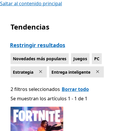
Saltar al contenido principal
Tendencias
Lista Microsoft.com
Restringir resultados
Novedades más populares
Juegos
PC
Estrategia
Entrega inteligente
2 filtros seleccionados
Borrar todo
Se muestran los artículos 1 - 1 de 1
Se muestran los artículos 1 - 1 de 1