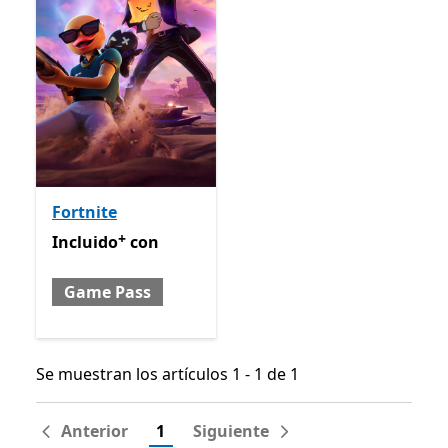
Fortnite
+
Incluido con Game Pass
Ofrece compras dentro de la
Incluido
con
Game Pass
Se muestran los artículos 1 - 1 de 1
Se muestran los artículos 1 - 1 de 1
Anterior
1
Siguiente