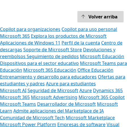
Volver arriba
Copilot para organizaciones
Copilot para uso personal
Microsoft 365
Explora los productos de Microsoft
Aplicaciones de Windows 11
Perfil de la cuenta
Centro de
descargas
Soporte de Microsoft Store
Devoluciones y
reembolsos
Seguimiento de pedidos
Microsoft Educación
Dispositivos para el sector educativo
Microsoft Teams para
Educación
Microsoft 365 Educación
Office Educación
Entrenamiento y desarrollo para educadores
Ofertas para
estudiantes y padres
Azure para estudiantes
Microsoft AI
Seguridad de Microsoft
Azure
Dynamics 365
Microsoft 365
Microsoft Advertising
Microsoft 365 Copilot
Microsoft Teams
Desarrollador de Microsoft
Microsoft
Learn
Admite aplicaciones del Marketplace de IA
Comunidad de Microsoft Tech
Microsoft Marketplace
Microsoft Power Platform
Empresas de software
Visual