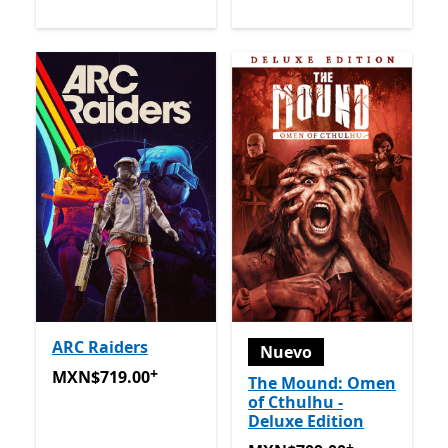
ARC Raiders
Nuevo
+
MXN$719.00
Ofrece compras dentro de la aplicación
MXN$719.00
The Mound: Omen
of Cthulhu -
Deluxe Edition
+