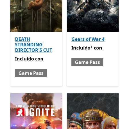
DEATH
Gears of War 4
STRANDING
+
Incluido con Game Pass
Of
Incluido
con
DIRECTOR'S CUT
Incluido con Game Pass
Incluido
con
Game Pass
Game Pass