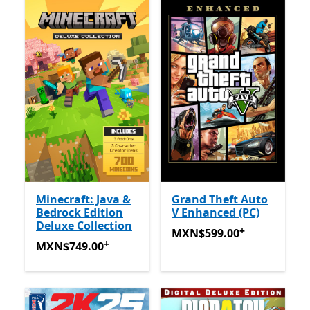
Minecraft: Java &
Grand Theft Auto
Bedrock Edition
V Enhanced (PC)
Deluxe Collection
+
MXN$599.00
Ofrece compra
MXN$599.00
+
MXN$749.00
Ofrece compras dentro de la aplicación
MXN$749.00