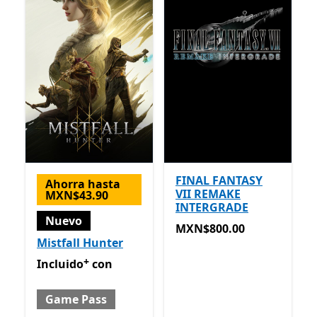
FINAL FANTASY
Ahorra hasta
VII REMAKE
MXN$43.90
INTERGRADE
Nuevo
MXN$800.00
MXN$800.00
Mistfall Hunter
+
Incluido con Game Pass
Ofrece compras dentro de la
Incluido
con
Game Pass