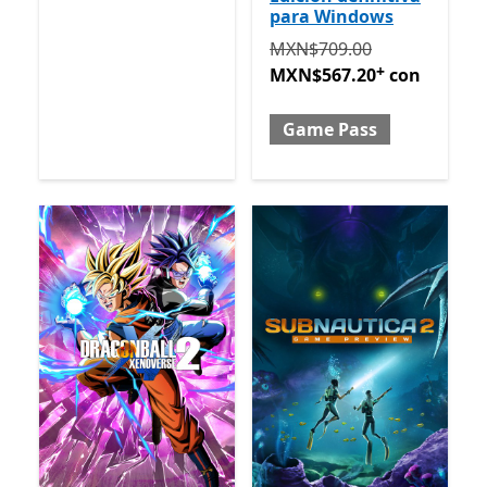
para Windows
Originalmente MXN$709.0
MXN$709.00
+
MXN$567.20
con
Game Pass