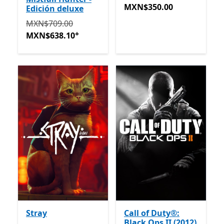
MXN$350.00
MXN$350.00
Edición deluxe
Originalmente MXN$709.00 ahora MXN$638.10
Ofrec
MXN$709.00
+
MXN$638.10
Stray
Call of Duty®:
Black Ops II (2012)