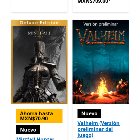
MXN$709.00
Ofrece compra
MXN$709.00
Ahorra hasta
Nuevo
MXN$70.90
Valheim (Versión
preliminar del
Nuevo
juego)
Mistfall Hunter -