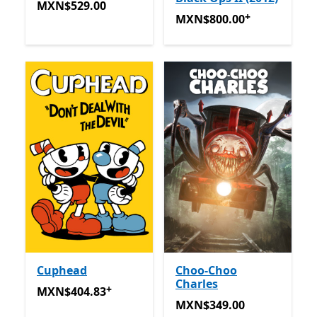
MXN$529.00
MXN$529.00
+
MXN$800.00
Ofrece compra
MXN$800.00
Cuphead
Choo-Choo
Charles
+
MXN$404.83
Ofrece compras dentro de la aplicación
MXN$404.83
MXN$349.00
MXN$349.00