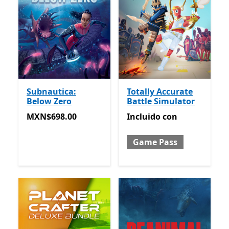
Subnautica:
Totally Accurate
Below Zero
Battle Simulator
MXN$698.00
Incluido con Game Pass
MXN$698.00
Incluido
con
Game Pass