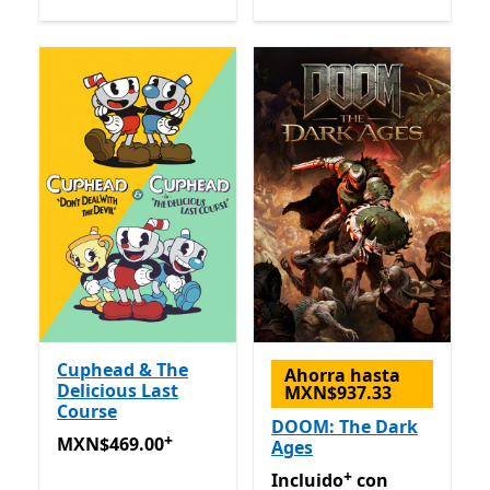
Cuphead & The
Ahorra hasta
Delicious Last
MXN$937.33
Course
DOOM: The Dark
+
MXN$469.00
Ofrece compras dentro de la aplicación
MXN$469.00
Ages
+
Incluido con Game Pass
Of
Incluido
con