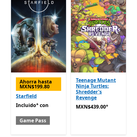
Teenage Mutant
Ahorra hasta
Ninja Turtles:
MXN$199.80
Shredder's
Starfield
Revenge
+
Incluido con Game Pass
Ofrece compras dentro de la
Incluido
con
+
MXN$439.00
Ofrece compra
MXN$439.00
Game Pass