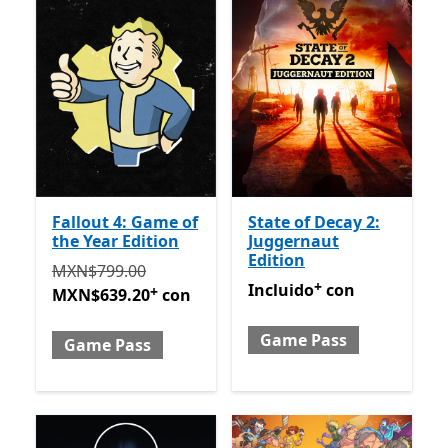
Fallout 4: Game of
State of Decay 2:
the Year Edition
Juggernaut
Edition
Originalmente MXN$799.00 ahora MXN$639.20 con
MXN$799.00
+
Incluido con Game Pass
Of
Incluido
con
+
MXN$639.20
con
Game Pass
Game Pass