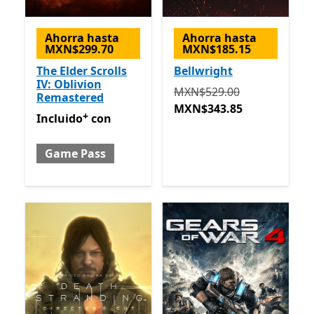
Ahorra hasta
Ahorra hasta
MXN$299.70
MXN$185.15
The Elder Scrolls
Bellwright
IV: Oblivion
Originalmente MXN$529.0
MXN$529.00
Remastered
MXN$343.85
+
Incluido con Game Pass
Ofrece compras dentro de la
Incluido
con
Game Pass