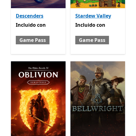
Descenders
Stardew Valley
Incluido con Game Pass
Incluido con Game Pass
Incluido
con
Incluido
con
Game Pass
Game Pass