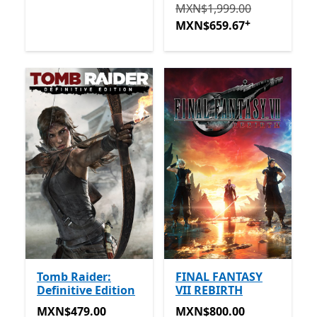
Originalmente MXN$1,999
MXN$1,999.00
+
MXN$659.67
Tomb Raider:
FINAL FANTASY
Definitive Edition
VII REBIRTH
MXN$479.00
MXN$800.00
MXN$479.00
MXN$800.00