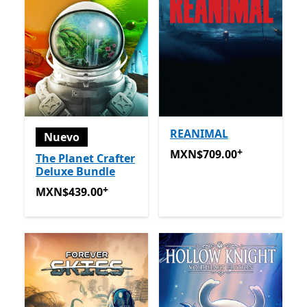
REANIMAL
Nuevo
+
MXN$709.00
Ofrece compra
MXN$709.00
The Planet Crafter
Deluxe Bundle
+
MXN$439.00
Ofrece compras dentro de la aplicación
MXN$439.00