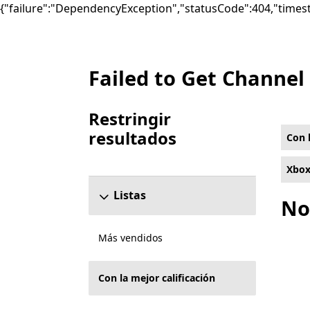
{"failure":"DependencyException","statusCode":404,"times
Failed to Get Channel
Lista Microsoft.com
Restringir
resultados
Con l
Omitir la sección para restringir resultados
Xbox
Listas
No
Más vendidos
Con la mejor calificación