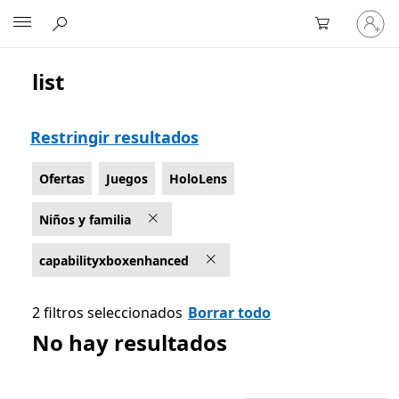
Inicia
Microsoft
sesión
en
tu
list
Lista Microsoft.com
cuenta
Restringir resultados
Ofertas
Juegos
HoloLens
Niños y familia
capabilityxboxenhanced
2 filtros seleccionados
Borrar todo
No hay resultados