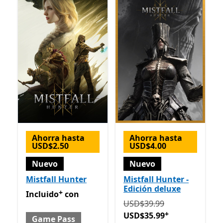
Ahorra hasta
Ahorra hasta
USD$2.50
USD$4.00
Nuevo
Nuevo
Mistfall Hunter
Mistfall Hunter -
Edición deluxe
+
Incluido con Game Pass
Ofrece compras dentro de la
Incluido
con
Originalmente USD$39.99
USD$39.99
+
USD$35.99
Game Pass