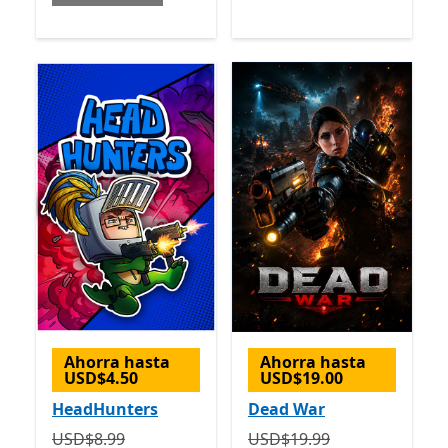
Ahorra hasta
Ahorra hasta
USD$4.50
USD$19.00
HeadHunters
Dead War
Originalmente USD$8.99 ahora USD$4.49
Originalmente USD$19.99
USD$8.99
USD$19.99