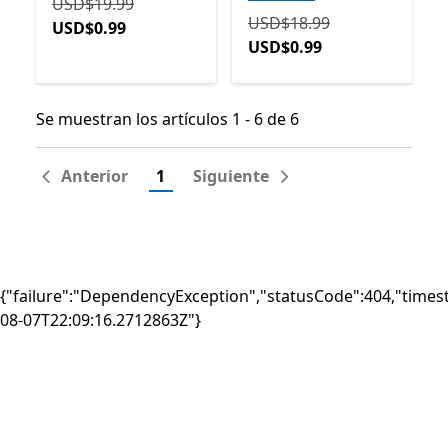
Originalmente USD$19.99 ahora USD$0.99
USD$19.99
Originalmente USD$18.99
USD$18.99
USD$0.99
USD$0.99
Se muestran los artículos 1 - 6 de 6
Se muestran los artículos 1 - 6 de 6
Anterior
1
Siguiente
{"failure":"DependencyException","statusCode":404,"times
08-07T22:09:16.2712863Z"}