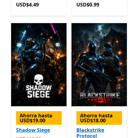
USD$4.49
USD$0.99
Ahorra hasta
Ahorra hasta
USD$19.00
USD$18.00
Shadow Siege
Blackstrike
Protocol