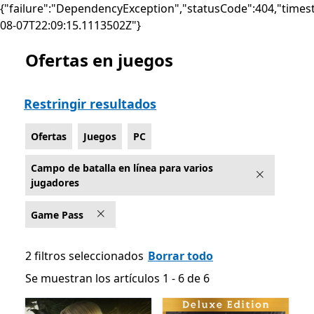
{"failure":"DependencyException","statusCode":404,"times
08-07T22:09:15.1113502Z"}
Ofertas en juegos
Lista Microsoft.com
Restringir resultados
Ofertas
Juegos
PC
Campo de batalla en línea para varios
jugadores
Game Pass
2 filtros seleccionados
Borrar todo
Se muestran los artículos 1 - 6 de 6
Se muestran los artículos 1 - 6 de 6