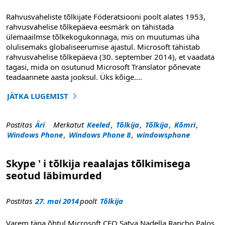
Rahvusvaheliste tõlkijate Föderatsiooni poolt alates 1953,
rahvusvahelise tõlkepäeva eesmärk on tähistada
ülemaailmse tõlkekogukonnaga, mis on muutumas üha
olulisemaks globaliseerumise ajastul. Microsoft tähistab
rahvusvahelise tõlkepäeva (30. september 2014), et vaadata
tagasi, mida on osutunud Microsoft Translator põnevate
teadaannete aasta jooksul. Üks kõige
....
JÄTKA LUGEMIST
"Microsoft Translator tähistab rahvusvahelist tõlkepäev
Postitas
Äri
Merkatut
Keeled
,
Tõlkija
,
Tõlkija
,
Kõmri
,
Windows Phone
,
Windows Phone 8
,
windowsphone
Skype ' i tõlkija reaalajas tõlkimisega
seotud läbimurded
Postitas
27. mai 2014
poolt
Tõlkija
Varem täna õhtul Microsoft CEO Satya Nadella Rancho Palos