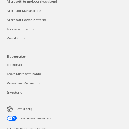
Microsofti tehnoloogiakogukond
Microsoft Marketplace
Microsoft Power Platform
Tarkvaraettevõtted
Visual Studio
Ettevõte
Töökohad
Teave Microsofti kohta
Privaatsus Microsoftis
Investorid
Eesti (Eesti)
Teie privaatsusvalikud
Tarbijaseisundi privaatsus