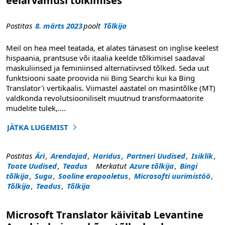
eelarvamusi tõlkimises
Postitas
8. märts 2023
poolt
Tõlkija
Meil on hea meel teatada, et alates tänasest on inglise keelest
hispaania, prantsuse või itaalia keelde tõlkimisel saadaval
maskuliinsed ja feminiinsed alternatiivsed tõlked. Seda uut
funktsiooni saate proovida nii Bing Searchi kui ka Bing
Translator'i vertikaalis. Viimastel aastatel on masintõlke (MT)
valdkonda revolutsiooniliselt muutnud transformaatorite
mudelite tulek,
....
JÄTKA LUGEMIST
"Bingi soolise tõlke tõlked tegelevad eelarvamustega tõl
Postitas
Äri
,
Arendajad
,
Haridus
,
Partneri Uudised
,
Isiklik
,
Toote Uudised
,
Teadus
Merkatut
Azure tõlkija
,
Bingi
tõlkija
,
Sugu
,
Sooline erapooletus
,
Microsofti uurimistöö
,
Tõlkija
,
Teadus
,
Tõlkija
Microsoft Translator käivitab Levantine