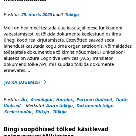
Postitas
29. märts 2023
poolt
Tõlkija
Meil on hea meel teatada uue kasutajaliidese funktsiooni
vabastamisest, et tõlkida dokumente keelestuudios ilma
ühegi koodirea kirjutamiseta. Ettevõtted saavad seda
lahendust kasutada kogu oma organisatsioonis, võimaldades
töötajatele dokumentide tõlkimist nõudmisel. Funktsiooni
aluseks on Azure Cognitive Services (ACS) Translator
dokumenditõlke API, mis suudab tõlkida dokumente
erinevates
....
JÄTKA LUGEMIST
"Dokumentide tõlkimine nüüd saadaval keelestuudios"
Postitas
Äri
,
Arendajad
,
Haridus
,
Partneri Uudised
,
Toote
Uudised
Merkatut
Azure tõlkija
,
Dokumendi tõlge
,
Keelestuudio
,
Tõlkija
,
Tõlkija
Bingi soopõhised tõlked käsitlevad