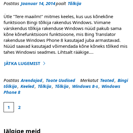
Postitas
Jaanuar 14, 2014
poolt
Tõlkija
Ütle "Tere maailm!" mitmes keeles, kus uus kõnekõne
funktsioon Bingi tõlkija rakendus Windows. Viimane
värskendus tõlkija rakenduse Windows nüüd pakub sama
kõne kõnefunktsiooni funktsioone, mis Bing Translator
rakenduse Windows Phone 8 kasutajad juba armastavad.
Nüüd saavad kasutajad võimendada kõne kõneks tõlked mis
tahes Windowsi seadmes. Lihtsalt rääkige
....
JÄTKA LUGEMIST
"Ütle" Tere maailm! " Kõnesisend Windowsi rakenduse Bin
Postitas
Arendajad
,
Toote Uudised
Merkatut
Teated
,
Bingi
tõlkija
,
Keeled
,
Tõlkija
,
Tõlkija
,
Windows 8-s
,
Windows
Phone 8
1
2
Valitud
2
lehekülg
lehekülge
1
kokku.
Jälgige meid