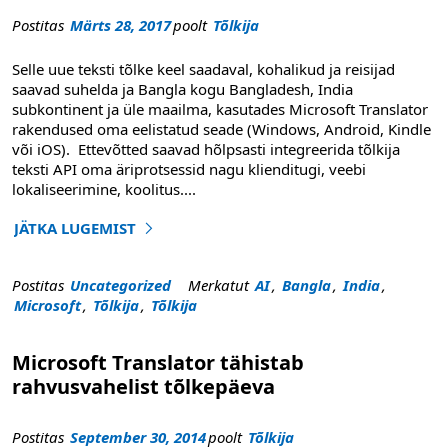
Postitas
Märts 28, 2017
poolt
Tõlkija
Selle uue teksti tõlke keel saadaval, kohalikud ja reisijad
saavad suhelda ja Bangla kogu Bangladesh, India
subkontinent ja üle maailma, kasutades Microsoft Translator
rakendused oma eelistatud seade (Windows, Android, Kindle
või iOS). Ettevõtted saavad hõlpsasti integreerida tõlkija
teksti API oma äriprotsessid nagu klienditugi, veebi
lokaliseerimine, koolitus
....
JÄTKA LUGEMIST
"Microsoft teatab Bangla, uusim keel toetab Microsoft Tr
Postitas
Uncategorized
Merkatut
AI
,
Bangla
,
India
,
Microsoft
,
Tõlkija
,
Tõlkija
Microsoft Translator tähistab
rahvusvahelist tõlkepäeva
Postitas
September 30, 2014
poolt
Tõlkija