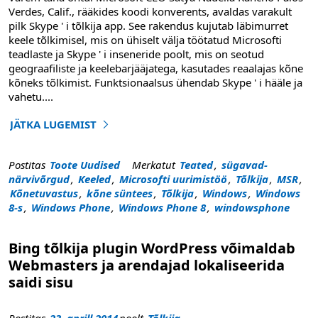
Verdes, Calif., rääkides koodi konverents, avaldas varakult
pilk Skype ' i tõlkija app. See rakendus kujutab läbimurret
keele tõlkimisel, mis on ühiselt välja töötatud Microsofti
teadlaste ja Skype ' i inseneride poolt, mis on seotud
geograafiliste ja keelebarjääjatega, kasutades reaalajas kõne
kõneks tõlkimist. Funktsionaalsus ühendab Skype ' i hääle ja
vahetu
....
JÄTKA LUGEMIST
"Lõpetamata läbimurded reaalajas tõlkimisel Skype tõlki
Postitas
Toote Uudised
Merkatut
Teated
,
sügavad-
närvivõrgud
,
Keeled
,
Microsofti uurimistöö
,
Tõlkija
,
MSR
,
Kõnetuvastus
,
kõne süntees
,
Tõlkija
,
Windows
,
Windows
8-s
,
Windows Phone
,
Windows Phone 8
,
windowsphone
Bing tõlkija plugin WordPress võimaldab
Webmasters ja arendajad lokaliseerida
saidi sisu
Postitas
23. aprill 2014
poolt
Tõlkija