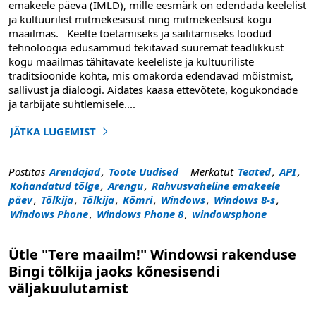
emakeele päeva (IMLD), mille eesmärk on edendada keelelist
ja kultuurilist mitmekesisust ning mitmekeelsust kogu
maailmas. Keelte toetamiseks ja säilitamiseks loodud
tehnoloogia edusammud tekitavad suuremat teadlikkust
kogu maailmas tähitavate keeleliste ja kultuuriliste
traditsioonide kohta, mis omakorda edendavad mõistmist,
sallivust ja dialoogi. Aidates kaasa ettevõtete, kogukondade
ja tarbijate suhtlemisele
....
JÄTKA LUGEMIST
"Tähistame rahvusvahelise emakeele päev käivitamisega
Postitas
Arendajad
,
Toote Uudised
Merkatut
Teated
,
API
,
Kohandatud tõlge
,
Arengu
,
Rahvusvaheline emakeele
päev
,
Tõlkija
,
Tõlkija
,
Kõmri
,
Windows
,
Windows 8-s
,
Windows Phone
,
Windows Phone 8
,
windowsphone
Ütle "Tere maailm!" Windowsi rakenduse
Bingi tõlkija jaoks kõnesisendi
väljakuulutamist