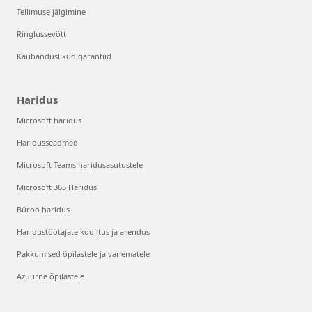
Tellimuse jälgimine
Ringlussevõtt
Kaubanduslikud garantiid
Haridus
Microsoft haridus
Haridusseadmed
Microsoft Teams haridusasutustele
Microsoft 365 Haridus
Büroo haridus
Haridustöötajate koolitus ja arendus
Pakkumised õpilastele ja vanematele
Azuurne õpilastele