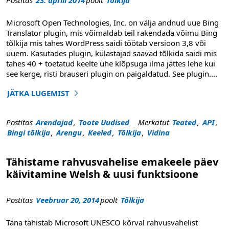
Microsoft Open Technologies, Inc. on välja andnud uue Bing
Translator plugin, mis võimaldab teil rakendada võimu Bing
tõlkija mis tahes WordPress saidi töötab versioon 3,8 või
uuem. Kasutades plugin, külastajad saavad tõlkida saidi mis
tahes 40 + toetatud keelte ühe klõpsuga ilma jättes lehe kui
see kerge, risti brauseri plugin on paigaldatud. See plugin
....
JÄTKA LUGEMIST
"Bing tõlkija plugin WordPress võimaldab Webmasters ja 
Postitas
Arendajad
,
Toote Uudised
Merkatut
Teated
,
API
,
Bingi tõlkija
,
Arengu
,
Keeled
,
Tõlkija
,
Vidina
Tähistame rahvusvahelise emakeele päev
käivitamine Welsh & uusi funktsioone
Postitas
Veebruar 20, 2014
poolt
Tõlkija
Täna tähistab Microsoft UNESCO kõrval rahvusvahelist