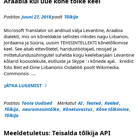
Araabia kui uue kõne tõlke keel
Postitas
Juuni 27, 2018
poolt
Tõlkija
Microsoft Translator on andnud välja Levantine, Araabia
dialekti, mis on kõneldakse sellistes riikides nagu Liibanon,
Jordaania ja Süüria, uusim TEHISINTELLEKTI kõnetõlkimise
keel. See aitab ettevõtetel, haridustöötajad, reisijad ja
mittetulundusühingutel suhelda kogu keelebarjääri Levantine
kõlarid koosolekute, esitluste ja Skype ' i kõnede ajal. krediit:
foto Beit ed-Dine Liibanonis Oida666 poolt Wikimedia
Commonsis
....
JÄTKA LUGEMIST
"Microsoft Translator käivitab Levantine Araabia kui uue
Postitas
Toote Uudised
Merkatut
AI
,
Teated
,
Keeled
,
Tõlkija
,
neuromasintõlke
,
Kõnetuvastus
,
Kõne tõlkimine
,
Tõlkija
Meeldetuletus: Teisalda tõlkija API