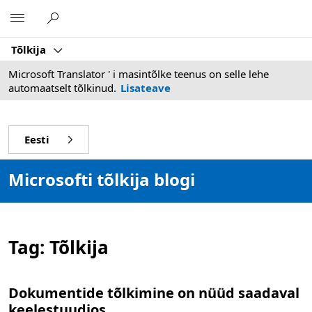
Microsoft
Tõlkija
Microsoft Translator ' i masintõlke teenus on selle lehe
automaatselt tõlkinud.
Lisateave
Eesti
Microsofti tõlkija blogi
Tag:
Tõlkija
Dokumentide tõlkimine on nüüd saadaval
keelestuudios