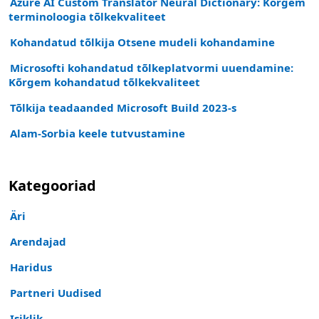
Azure AI Custom Translator Neural Dictionary: Kõrgem
terminoloogia tõlkekvaliteet
Kohandatud tõlkija Otsene mudeli kohandamine
Microsofti kohandatud tõlkeplatvormi uuendamine:
Kõrgem kohandatud tõlkekvaliteet
Tõlkija teadaanded Microsoft Build 2023-s
Alam-Sorbia keele tutvustamine
Kategooriad
Äri
Arendajad
Haridus
Partneri Uudised
Isiklik