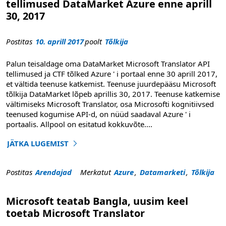
tellimused DataMarket Azure enne aprill
30, 2017
Postitas
10. aprill 2017
poolt
Tõlkija
Palun teisaldage oma DataMarket Microsoft Translator API
tellimused ja CTF tõlked Azure ' i portaal enne 30 aprill 2017,
et vältida teenuse katkemist. Teenuse juurdepääsu Microsoft
tõlkija DataMarket lõpeb aprillis 30, 2017. Teenuse katkemise
vältimiseks Microsoft Translator, osa Microsofti kognitiivsed
teenused kogumise API-d, on nüüd saadaval Azure ' i
portaalis. Allpool on esitatud kokkuvõte
....
JÄTKA LUGEMIST
"Meeldetuletus: Teisalda tõlkija API tellimused DataMark
Postitas
Arendajad
Merkatut
Azure
,
Datamarketi
,
Tõlkija
Microsoft teatab Bangla, uusim keel
toetab Microsoft Translator