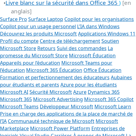
Livre blanc sur la sécurité dans Office 365
)
[en
•
anglais]
Surface Pro
Surface Laptop
Copilot pour les organisations
Copilot pour un usage personnel
L’IA dans Windows
Découvrez les produits Microsoft
Applications Windows 11
Profil du compte
Centre de téléchargement
Soutien
Microsoft Store
Retours
Suivi des commandes
La
promesse du Microsoft Store
Microsoft Éducation
Appareils pour l’éducation
Microsoft Teams pour
l’éducation
Microsoft 365 Éducation
Office Éducation
Formation et perfectionnement des éducateurs
Aubaines
pour étudiants et parents
Azure pour les étudiants
Microsoft AI
Sécurité Microsoft
Azure
Dynamics 365
Microsoft 365
Microsoft Advertising
Microsoft 365 Copilot
Microsoft Teams
Développeur Microsoft
Microsoft Learn
Prise en charge des applications de la place de marché de
l’IA
Communauté technique de Microsoft
Microsoft
Marketplace
Microsoft Power Platform
Entreprises de
logiciels
Visual Studio
Carrières
À propos de Microsoft
La