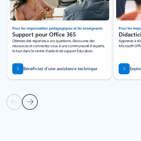
Pour les responsables pédagogiques et les enseignants
Pour les res
Support pour Office 365
Didactic
Obtenez des réponses à vos questions, découvrez des
Apprenez à tir
ressources et connectez-vous à une communauté d’experts,
Microsoft Offi
le tout dans le centre d’aide et de support Éducation.
Bénéficiez d’une assistance technique
Explor
Diapositive précédente
Diapositive suivante
Retour à la section Ressources