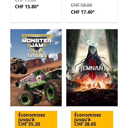
Initialement CHF 58.00 ma
CHF 58.00
+
CHF 15.80
+
CHF 17.40
Économisez
Économisez
jusqu’à
jusqu’à
CHF 55.20
CHF 38.65