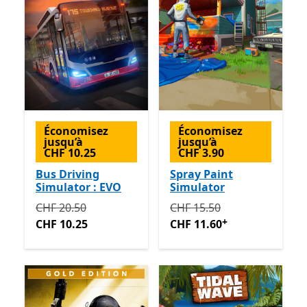
Économisez
Économisez
jusqu’à
jusqu’à
CHF 10.25
CHF 3.90
Bus Driving
Spray Paint
Simulator : EVO
Simulator
Initialement CHF 20.50 maintenant CHF 10.25
Initialement CHF 15.50 ma
CHF 20.50
CHF 15.50
+
CHF 10.25
CHF 11.60