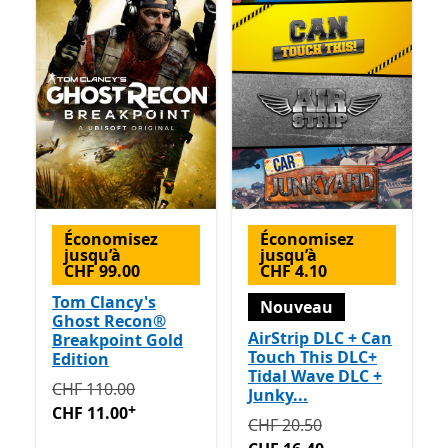
Économisez
Économisez
jusqu’à
jusqu’à
CHF 99.00
CHF 4.10
Tom Clancy's
Nouveau
Ghost Recon®
AirStrip DLC + Can
Breakpoint Gold
Touch This DLC+
Edition
Tidal Wave DLC +
Initialement CHF 110.00 maintenant CHF 11.00
Avec d
CHF 110.00
Junky...
+
CHF 11.00
Initialement CHF 20.50 ma
CHF 20.50