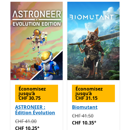
Économisez
Économisez
jusqu’à
jusqu’à
CHF 30.75
CHF 31.15
ASTRONEER :
Biomutant
Édition Évolution
Initialement CHF 41.50 ma
CHF 41.50
Initialement CHF 41.00 maintenant CHF 10.25
Avec de
CHF 41.00
+
CHF 10.35
+
CHF 10.25