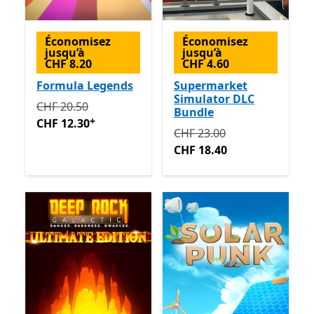
Économisez
Économisez
jusqu’à
jusqu’à
CHF 8.20
CHF 4.60
Formula Legends
Supermarket
Simulator DLC
Initialement CHF 20.50 maintenant CHF 12.30
Avec de
CHF 20.50
Bundle
+
CHF 12.30
Initialement CHF 23.00 ma
CHF 23.00
CHF 18.40