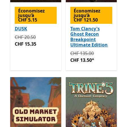
Économisez
Économisez
jusqu’à
jusqu’à
CHF 5.15
CHF 121.50
DUSK
Tom Clancy's
Ghost Recon
Initialement CHF 20.50 maintenant CHF 15.35
CHF 20.50
Breakpoint
CHF 15.35
Ultimate Edition
Initialement CHF 135.00 m
CHF 135.00
+
CHF 13.50