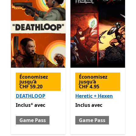
Économisez
Économisez
jusqu’à
jusqu’à
CHF 59.20
CHF 4.95
DEATHLOOP
Heretic + Hexen
+
Inclus avec Game Pass
Avec des achats dans l’applica
Inclus avec Game Pass
Inclus
avec
Inclus
avec
Game Pass
Game Pass