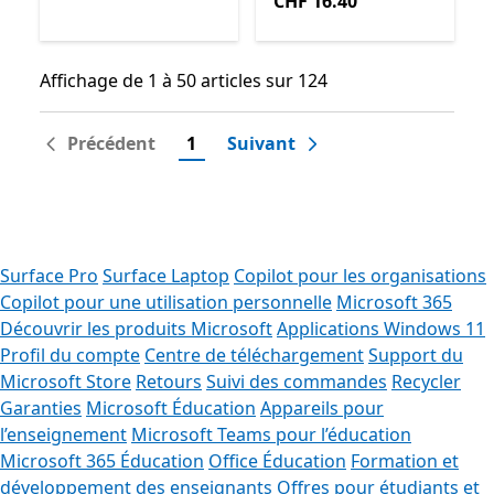
CHF 16.40
Affichage de 1 à 50 articles sur 124
Affichage de 1 à 50 articles sur 124
Précédent
1
Suivant
Surface Pro
Surface Laptop
Copilot pour les organisations
Copilot pour une utilisation personnelle
Microsoft 365
Découvrir les produits Microsoft
Applications Windows 11
Profil du compte
Centre de téléchargement
Support du
Microsoft Store
Retours
Suivi des commandes
Recycler
Garanties
Microsoft Éducation
Appareils pour
l’enseignement
Microsoft Teams pour l’éducation
Microsoft 365 Éducation
Office Éducation
Formation et
développement des enseignants
Offres pour étudiants et