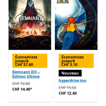
Économisez
Économisez
jusqu’à
jusqu’à
CHF 57.60
CHF 3.10
Remnant II® –
Nouveau
Édition Ultime
hyperdrive inn
Initialement CHF 72.00 maintenant CHF 14.40
Avec de
CHF 72.00
Initialement CHF 15.50 ma
CHF 15.50
+
CHF 14.40
CHF 12.40