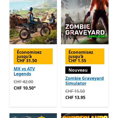
Économisez
Économisez
jusqu’à
jusqu’à
CHF 31.50
CHF 1.55
MX vs ATV
Nouveau
Legends
Zombie Graveyard
Initialement CHF 42.00 maintenant CHF 10.50
Avec de
CHF 42.00
Simulator
+
CHF 10.50
Initialement CHF 15.50 ma
CHF 15.50
CHF 13.95