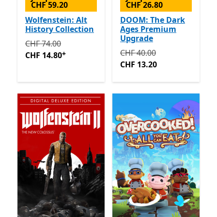
CHF 59.20
CHF 26.80
Wolfenstein: Alt
DOOM: The Dark
History Collection
Ages Premium
Upgrade
Initialement CHF 74.00 maintenant CHF 14.80
Avec de
CHF 74.00
Initialement CHF 40.00 ma
CHF 40.00
+
CHF 14.80
CHF 13.20