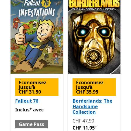
Économisez
Économisez
jusqu’à
jusqu’à
CHF 31.50
CHF 35.95
Fallout 76
Borderlands: The
Handsome
+
Inclus avec Game Pass
Avec des achats dans l’applica
Inclus
avec
Collection
Initialement CHF 47.90 ma
CHF 47.90
Game Pass
+
CHF 11.95