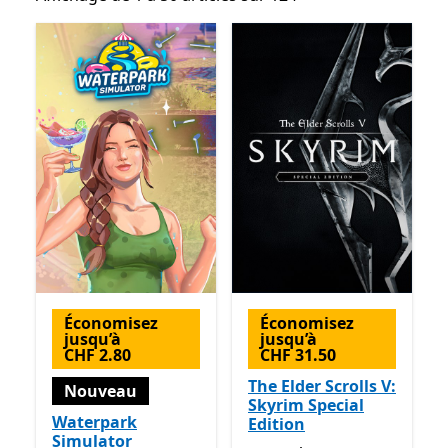
Économisez
Économisez
jusqu’à
jusqu’à
CHF 2.80
CHF 31.50
The Elder Scrolls V:
Nouveau
Skyrim Special
Waterpark
Edition
Simulator