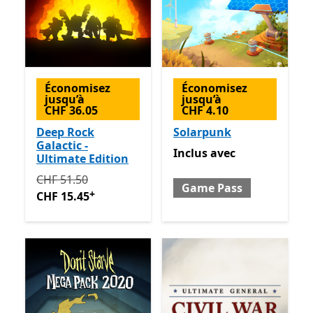
Économisez
Économisez
jusqu’à
jusqu’à
CHF 36.05
CHF 4.10
Deep Rock
Solarpunk
Galactic -
Inclus avec Game Pass
Inclus
avec
Ultimate Edition
Initialement CHF 51.50 maintenant CHF 15.45
Avec de
CHF 51.50
Game Pass
+
CHF 15.45