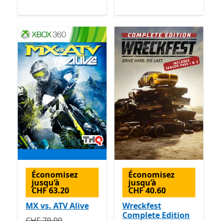
Économisez
Économisez
jusqu’à
jusqu’à
CHF 63.20
CHF 40.60
MX vs. ATV Alive
Wreckfest
Complete Edition
Initialement CHF 79.00 maintenant CHF 15.80
Avec de
CHF 79.00