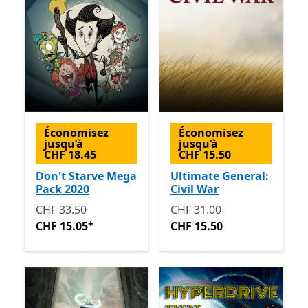
Économisez
Économisez
jusqu’à
jusqu’à
CHF 18.45
CHF 15.50
Don't Starve Mega
Ultimate General:
Pack 2020
Civil War
Initialement CHF 33.50 maintenant CHF 15.05
Initialement CHF 31.00 ma
Avec de
CHF 33.50
CHF 31.00
+
CHF 15.05
CHF 15.50