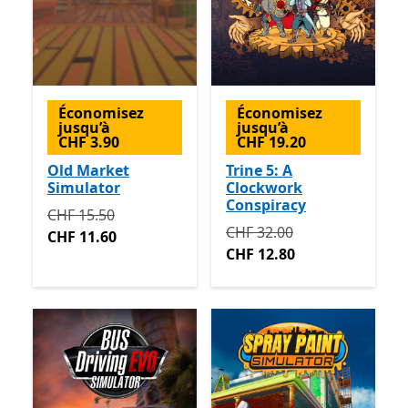
Économisez
Économisez
jusqu’à
jusqu’à
CHF 3.90
CHF 19.20
Old Market
Trine 5: A
Simulator
Clockwork
Conspiracy
Initialement CHF 15.50 maintenant CHF 11.60
CHF 15.50
Initialement CHF 32.00 ma
CHF 32.00
CHF 11.60
CHF 12.80