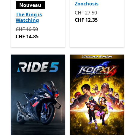
Zoochosis
Nouveau
Initialement CHF 27.50 ma
CHF 27.50
The King is
CHF 12.35
Watching
Initialement CHF 16.50 maintenant CHF 14.85
CHF 16.50
CHF 14.85