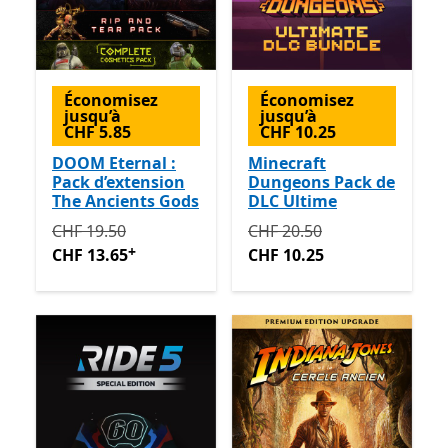
Économisez
Économisez
jusqu’à
jusqu’à
CHF 5.85
CHF 10.25
DOOM Eternal :
Minecraft
Pack d’extension
Dungeons Pack de
The Ancients Gods
DLC Ultime
Initialement CHF 19.50 maintenant CHF 13.65
Initialement CHF 20.50 ma
Avec de
CHF 19.50
CHF 20.50
+
CHF 13.65
CHF 10.25