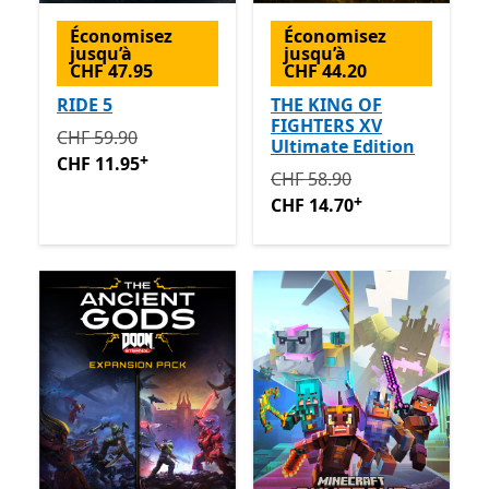
Économisez
Économisez
jusqu’à
jusqu’à
CHF 47.95
CHF 44.20
RIDE 5
THE KING OF
FIGHTERS XV
Initialement CHF 59.90 maintenant CHF 11.95
Avec de
CHF 59.90
Ultimate Edition
+
CHF 11.95
Initialement CHF 58.90 ma
CHF 58.90
+
CHF 14.70