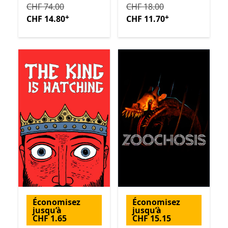
Initialement CHF 74.00 maintenant CHF 14.80
Initialement CHF 18.00 ma
Avec de
CHF 74.00
CHF 18.00
+
+
CHF 14.80
CHF 11.70
Économisez
Économisez
jusqu’à
jusqu’à
CHF 1.65
CHF 15.15