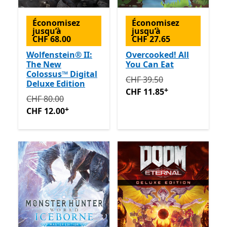
Économisez
Économisez
jusqu’à
jusqu’à
CHF 68.00
CHF 27.65
Wolfenstein® II:
Overcooked! All
The New
You Can Eat
Colossus™ Digital
Initialement CHF 39.50 ma
CHF 39.50
Deluxe Edition
+
CHF 11.85
Initialement CHF 80.00 maintenant CHF 12.00
Avec de
CHF 80.00
+
CHF 12.00