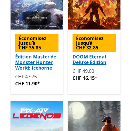
Économisez
Économisez
jusqu’à
jusqu’à
CHF 35.85
CHF 32.85
Édition Master de
DOOM Eternal
Monster Hunter
Deluxe Edition
World: Iceborne
Initialement CHF 49.00 ma
CHF 49.00
Initialement CHF 47.75 maintenant CHF 11.90
Avec de
CHF 47.75
+
CHF 16.15
+
CHF 11.90