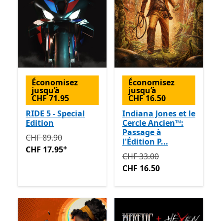
Économisez
Économisez
jusqu’à
jusqu’à
CHF 71.95
CHF 16.50
RIDE 5 - Special
Indiana Jones et le
Edition
Cercle Ancien™:
Passage à
Initialement CHF 89.90 maintenant CHF 17.95
Avec de
CHF 89.90
l'Édition P...
+
CHF 17.95
Initialement CHF 33.00 ma
CHF 33.00
CHF 16.50