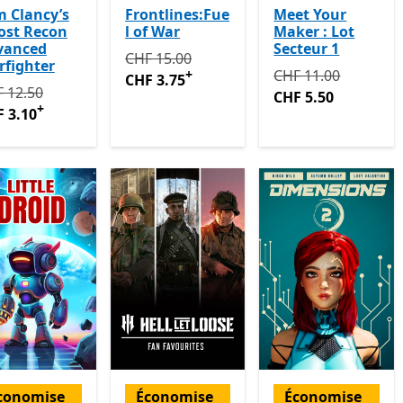
 Clancy’s
Frontlines:Fue
Meet Your
ost Recon
l of War
Maker : Lot
vanced
Secteur 1
Initialement CHF 15.00 maintenant CHF 3
CHF 15.00
fighter
Initialement CHF 1
+
CHF 11.00
CHF 3.75
tialement CHF 12.50 maintenant CHF 3.10
Avec des achats dan
 12.50
CHF 5.50
+
 3.10
conomise
Économise
Économise