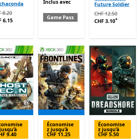
Inclus avec Game Pass
Inclus
avec
chaconda
Future Soldier
tialement CHF 8.20 maintenant CHF 6.15
 8.20
Initialement CHF 1
CHF 12.50
Game Pass
+
 6.15
CHF 3.10
conomise
Économise
Économise
 jusqu’à
z jusqu’à
z jusqu’à
HF 9.40
CHF 11.25
CHF 5.50