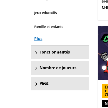
Ini
CHF
CHF
Jeux éducatifs
Famille et enfants
Plus
Fonctionnalités
Nombre de joueurs
PEGI
É
z
C
N