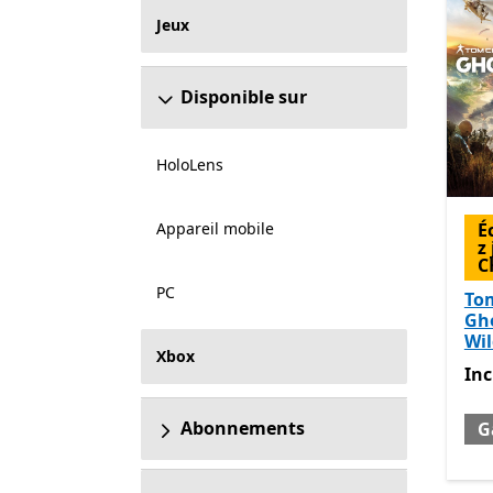
Jeux
Disponible sur
HoloLens
Appareil mobile
É
z
C
PC
Tom
Gh
Wi
Xbox
Inc
Inc
Abonnements
G