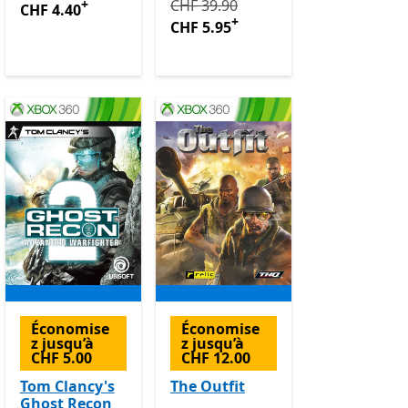
05
s l’application
Initialement CHF 39.90 maintenant
+
CHF 39.90
CHF 4.40
+
CHF 5.95
Économise
Économise
z jusqu’à
z jusqu’à
CHF 5.00
CHF 12.00
Tom Clancy's
The Outfit
Ghost Recon