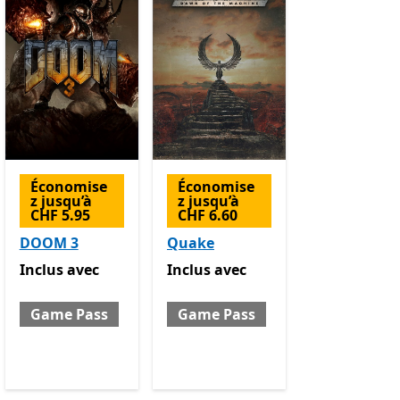
Économise
Économise
z jusqu’à
z jusqu’à
CHF 5.95
CHF 6.60
DOOM 3
Quake
Pass
Inclus avec Game Pass
Inclus avec Game Pass
Inclus
avec
Inclus
avec
Game Pass
Game Pass