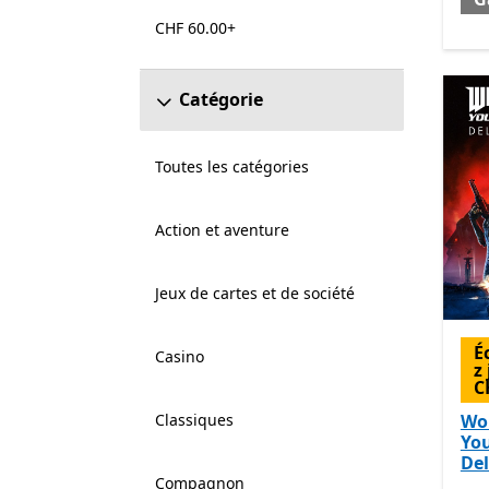
CHF 60.00+
Catégorie
Toutes les catégories
Action et aventure
Jeux de cartes et de société
É
Casino
z
C
Classiques
Wol
Yo
Del
Compagnon