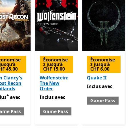
conomise
Économise
Économise
 jusqu’à
z jusqu’à
z jusqu’à
HF 45.00
CHF 15.00
CHF 6.00
 Clancy's
Wolfenstein:
Quake II
ost Recon
The New
Inclus avec Game 
Inclus
avec
ldlands
Order
+
lus avec Game Pass
Inclus avec Game Pass
Avec des achats dans l’application
lus
avec
Inclus
avec
Game Pass
ame Pass
Game Pass