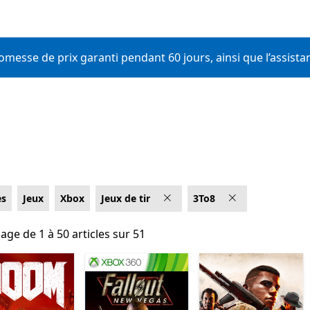
romesse de prix garanti pendant 60 jours, ainsi que l’assista
es
Jeux
Xbox
Jeux de tir
3To8
hage de 1 à 50 articles sur 51
hage de 1 à 50 articles sur 51