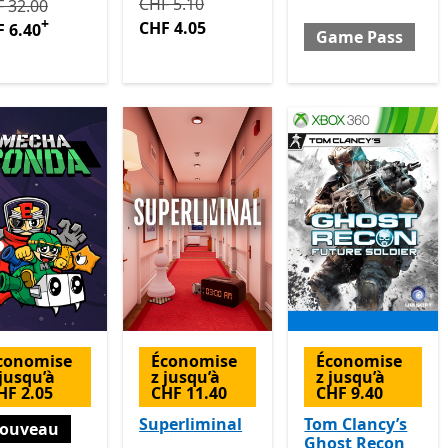
Initialement CHF 5.10 maintenant CHF 4.
CHF 5.10
tialement CHF 32.00 maintenant CHF 6.40
Avec des achats dan
 32.00
+
CHF 4.05
 6.40
Game Pass
conomise
Économise
Économise
 jusqu’à
z jusqu’à
z jusqu’à
HF 2.05
CHF 11.40
CHF 9.40
Superliminal
Tom Clancy’s
ouveau
Ghost Recon