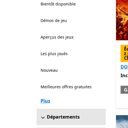
Bientôt disponible
Démos de jeu
Aperçus des jeux
É
z
Les plus joués
C
D
Nouveau
Inc
Inc
Meilleures offres gratuites
G
Plus
Départements