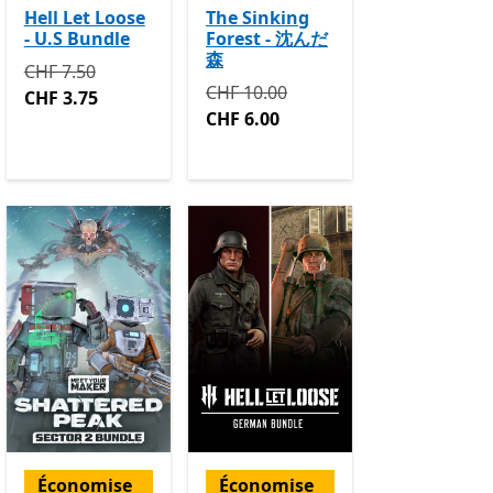
Hell Let Loose
The Sinking
- U.S Bundle
Forest - 沈んだ
森
.75
Avec des achats dans l’application
Initialement CHF 7.50 maintenant CHF 3.75
CHF 7.50
1.00 maintenant CHF 5.50
Initialement CHF 10.00 maintenant
CHF 10.00
CHF 3.75
s l’application
CHF 6.00
Économise
Économise