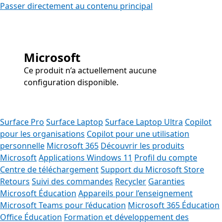
Passer directement au contenu principal
Microsoft
Ce produit n’a actuellement aucune
configuration disponible.
Surface Pro
Surface Laptop
Surface Laptop Ultra
Copilot
pour les organisations
Copilot pour une utilisation
personnelle
Microsoft 365
Découvrir les produits
Microsoft
Applications Windows 11
Profil du compte
Centre de téléchargement
Support du Microsoft Store
Retours
Suivi des commandes
Recycler
Garanties
Microsoft Éducation
Appareils pour l’enseignement
Microsoft Teams pour l’éducation
Microsoft 365 Éducation
Office Éducation
Formation et développement des