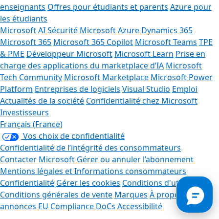
enseignants
Offres pour étudiants et parents
Azure pour
les étudiants
Microsoft AI
Sécurité Microsoft
Azure
Dynamics 365
Microsoft 365
Microsoft 365 Copilot
Microsoft Teams
TPE
& PME
Développeur Microsoft
Microsoft Learn
Prise en
charge des applications du marketplace d’IA
Microsoft
Tech Community
Microsoft Marketplace
Microsoft Power
Platform
Entreprises de logiciels
Visual Studio
Emploi
Actualités de la société
Confidentialité chez Microsoft
Investisseurs
Français (France)
Vos choix de confidentialité
Confidentialité de l’intégrité des consommateurs
Contacter Microsoft
Gérer ou annuler l’abonnement
Mentions légales et Informations consommateurs
Confidentialité
Gérer les cookies
Conditions d'utilisation
Conditions générales de vente
Marques
À propos de nos
annonces
EU Compliance DoCs
Accessibilité