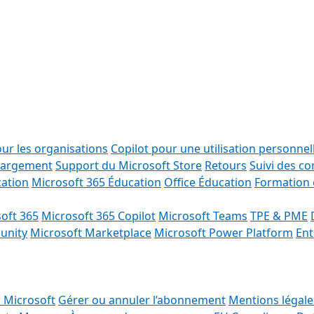
our les organisations
Copilot pour une utilisation personnel
chargement
Support du Microsoft Store
Retours
Suivi des 
cation
Microsoft 365 Éducation
Office Éducation
Formation 
oft 365
Microsoft 365 Copilot
Microsoft Teams
TPE & PME
unity
Microsoft Marketplace
Microsoft Power Platform
Ent
 Microsoft
Gérer ou annuler l’abonnement
Mentions légal