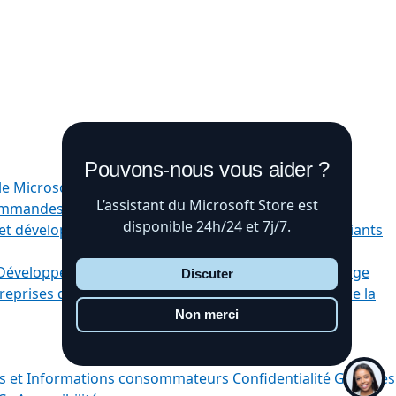
Pouvons-nous vous aider ?
le
Microsoft 365
Découvrir les produits Microsoft
L’assistant du Microsoft Store est
commandes
Recycler
Garanties
Microsoft Éducation
disponible 24h/24 et 7j/7.
et développement des enseignants
Offres pour étudiants
Développeur Microsoft
Microsoft Learn
Prise en charge
Discuter
reprises de logiciels
Visual Studio
Emploi
Actualités de la
Non merci
es et Informations consommateurs
Confidentialité
Gérer les