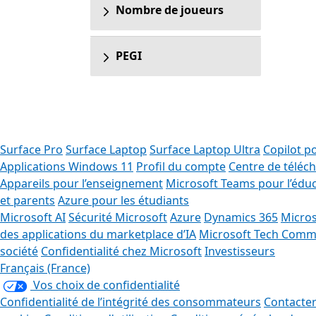
Nombre de joueurs
PEGI
Surface Pro
Surface Laptop
Surface Laptop Ultra
Copilot p
Applications Windows 11
Profil du compte
Centre de télé
Appareils pour l’enseignement
Microsoft Teams pour l’édu
et parents
Azure pour les étudiants
Microsoft AI
Sécurité Microsoft
Azure
Dynamics 365
Micros
des applications du marketplace d’IA
Microsoft Tech Comm
société
Confidentialité chez Microsoft
Investisseurs
Français (France)
Vos choix de confidentialité
Confidentialité de l’intégrité des consommateurs
Contacter