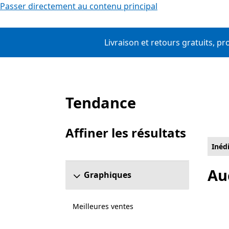
Passer directement au contenu principal
Livraison et retours gratuits, p
Tendance
Liste Microsoft.com
Affiner les résultats
Ignorer la section Affiner les résultats
Inéd
Au
Graphiques
Meilleures ventes