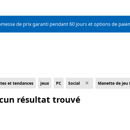
romesse de prix garanti pendant 60 jours et options de paie
ites et tendances
Jeux
PC
Social
Manette de jeu
cun résultat trouvé