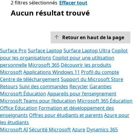
2 filtres sélectionnés
Effacer tout
Aucun résultat trouvé
Retour en haut de la page
Surface Pro
Surface Laptop
Surface Laptop Ultra
Copilot
pour les organisations
Copilot pour une utilisation
personnelle
Microsoft 365
Découvrir les produits
Microsoft
Applications Windows 11
Profil du compte
Centre de téléchargement
Support du Microsoft Store
Retours
Suivi des commandes
Recycler
Garanties
Microsoft Éducation
Appareils pour l’enseignement
Microsoft Teams pour l’éducation
Microsoft 365 Éducation
Office Éducation
Formation et développement des
enseignants
Offres pour étudiants et parents
Azure pour
les étudiants
Microsoft AI
Sécurité Microsoft
Azure
Dynamics 365