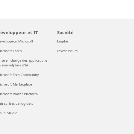
éveloppeur et IT
Société
éveloppeur Microsoft
Emploi
icrosoft Learn
Investisseurs
rise en charge des applications
u marketplace d’IA
icrosoft Tech Community
icrosoft Marketplace
icrosoft Power Platform
treprises de logiciels
isual Studio