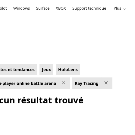
ilot
Windows
Surface
XBOX
Support technique
Plus
ites et tendances
Jeux
HoloLens
i-player online battle arena
Ray Tracing
cun résultat trouvé