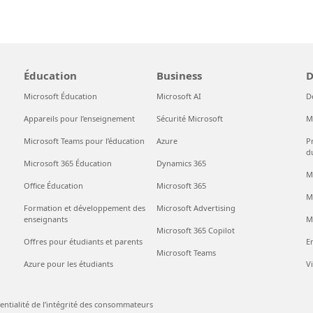
Éducation
Business
D
Microsoft Éducation
Microsoft AI
D
Appareils pour l’enseignement
Sécurité Microsoft
M
Microsoft Teams pour l’éducation
Azure
P
d
Microsoft 365 Éducation
Dynamics 365
M
Office Éducation
Microsoft 365
M
Formation et développement des
Microsoft Advertising
enseignants
M
Microsoft 365 Copilot
Offres pour étudiants et parents
En
Microsoft Teams
Azure pour les étudiants
V
entialité de l’intégrité des consommateurs