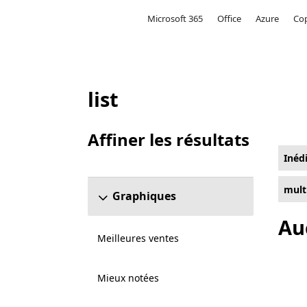
Microsoft
Microsoft 365
Office
Azure
Cop
list
Liste Microsoft.com
Affiner les résultats
Ignorer la section Affiner les résultats
Inéd
mult
Graphiques
Au
Meilleures ventes
Mieux notées