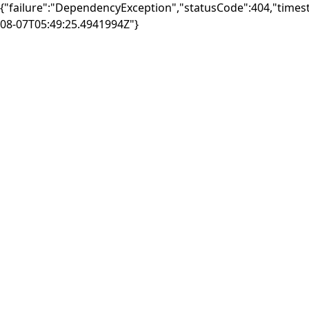
{"failure":"DependencyException","statusCode":404,"times
08-07T05:49:25.4941994Z"}