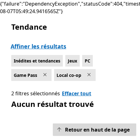
{"failure":"DependencyException","statusCode":404,"times
08-07T05:49:24.9416565Z"}
Tendance
Liste Microsoft.com
Affiner les résultats
Inédites et tendances
Jeux
PC
Game Pass
Local co-op
2 filtres sélectionnés
Effacer tout
Aucun résultat trouvé
Retour en haut de la page