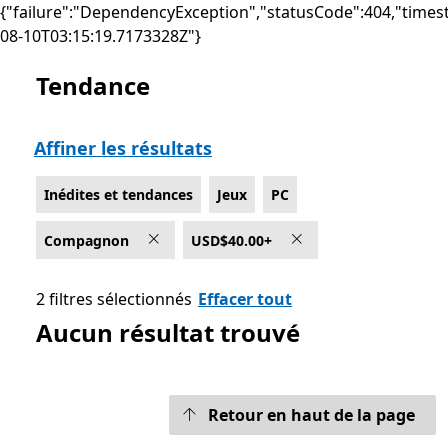
{"failure":"DependencyException","statusCode":404,"times
08-10T03:15:19.7173328Z"}
Tendance
Liste Microsoft.com
Affiner les résultats
Inédites et tendances
Jeux
PC
Compagnon
USD$40.00+
2 filtres sélectionnés
Effacer tout
Aucun résultat trouvé
Retour en haut de la page