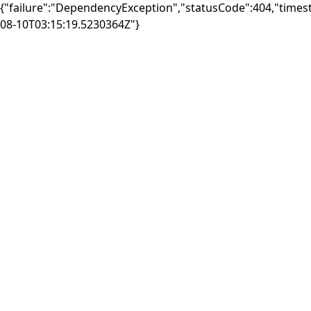
{"failure":"DependencyException","statusCode":404,"times
08-10T03:15:19.5230364Z"}