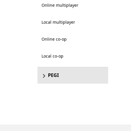
Online multiplayer
Local multiplayer
Online co-op
Local co-op
PEGI