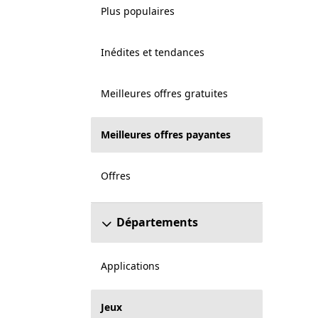
Plus populaires
Inédites et tendances
Meilleures offres gratuites
Meilleures offres payantes
Offres
Départements
Applications
Jeux