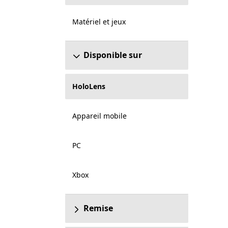
Matériel et jeux
Disponible sur
HoloLens
Appareil mobile
PC
Xbox
Remise