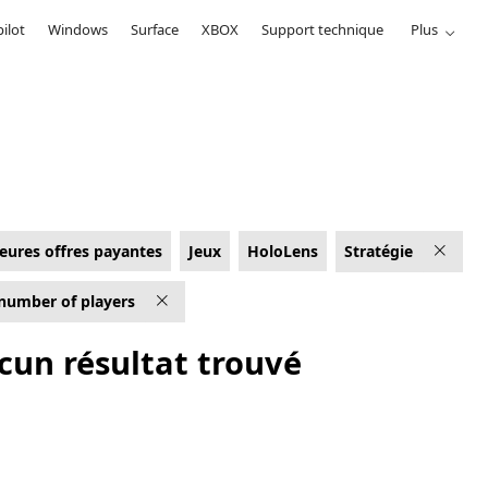
ilot
Windows
Surface
XBOX
Support technique
Plus
leures offres payantes
Jeux
HoloLens
Stratégie
number of players
cun résultat trouvé