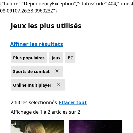
{"failure":"DependencyException","statusCode":404,"times
08-09T07:26:33.096023Z"}
Jeux les plus utilisés
Liste Microsoft.com
Affiner les résultats
Plus populaires
Jeux
PC
Sports de combat
Online multiplayer
2 filtres sélectionnés
Effacer tout
Affichage de 1 à 2 articles sur 2
Affichage de 1 à 2 articles sur 2