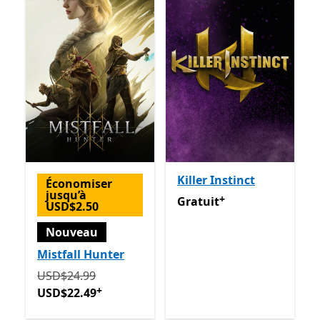
Killer Instinct
Économiser
jusqu’à
+
Gratuit
Avec des achats dan
Gratuit
USD$2.50
Nouveau
Mistfall Hunter
Initialement USD$24.99 maintenant USD$22.49
Avec 
USD$24.99
+
USD$22.49