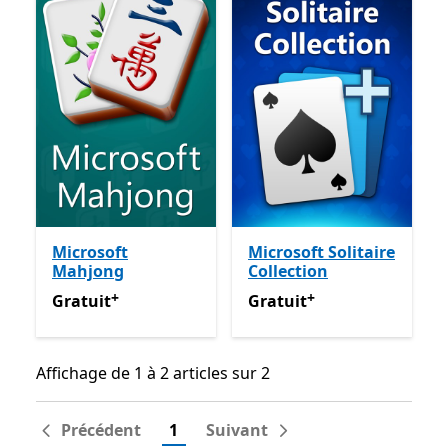
Microsoft
Microsoft Solitaire
Mahjong
Collection
+
+
Gratuit
Avec des achats dans l’application
Gratuit
Avec des achats dan
Gratuit
Gratuit
Affichage de 1 à 2 articles sur 2
Affichage de 1 à 2 articles sur 2
Précédent
1
Suivant