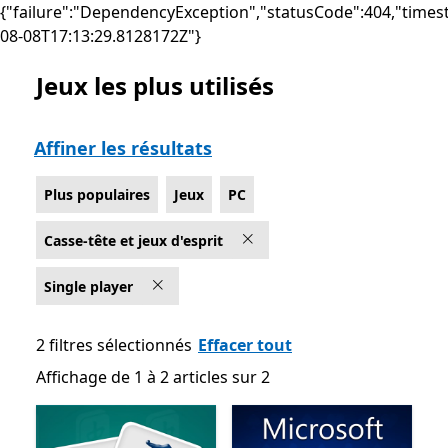
{"failure":"DependencyException","statusCode":404,"times
08-08T17:13:29.8128172Z"}
Jeux les plus utilisés
Liste Microsoft.com
Affiner les résultats
Plus populaires
Jeux
PC
Casse-tête et jeux d'esprit
Single player
2 filtres sélectionnés
Effacer tout
Affichage de 1 à 2 articles sur 2
Affichage de 1 à 2 articles sur 2