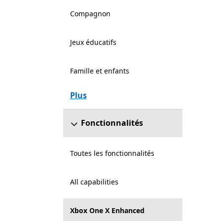
Compagnon
Jeux éducatifs
Famille et enfants
Plus
Fonctionnalités
Toutes les fonctionnalités
All capabilities
Xbox One X Enhanced