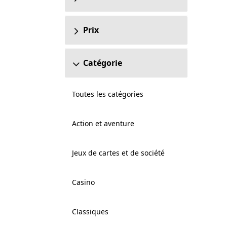
Prix
Catégorie
Toutes les catégories
Action et aventure
Jeux de cartes et de société
Casino
Classiques