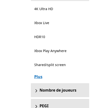
4K Ultra HD
Xbox Live
HDR10
Xbox Play Anywhere
Shared/split screen
Plus
Nombre de joueurs
PEGI