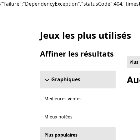
{"failure":"DependencyException","statusCode":404,"times
Jeux les plus utilisés
Liste Microsoft.com
Affiner les résultats
Ignorer la section Affiner les résultats
Plus
Au
Graphiques
Meilleures ventes
Mieux notées
Plus populaires