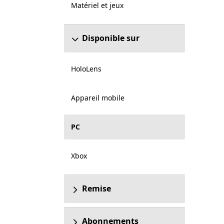
Matériel et jeux
Disponible sur
HoloLens
Appareil mobile
PC
Xbox
Remise
Abonnements