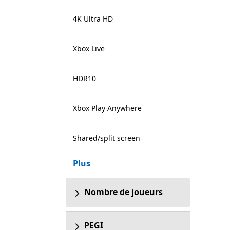
4K Ultra HD
Xbox Live
HDR10
Xbox Play Anywhere
Shared/split screen
Plus
Nombre de joueurs
PEGI