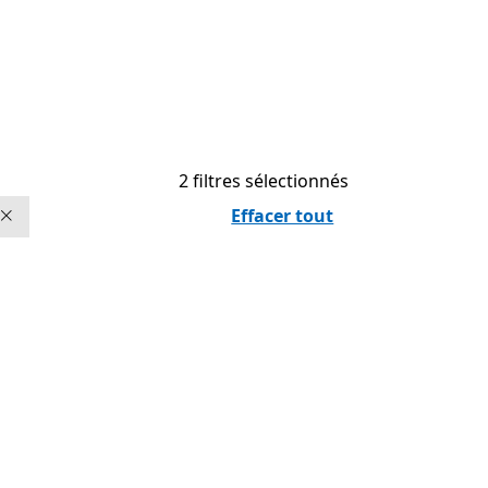
2 filtres sélectionnés
Effacer tout