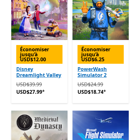
Économiser
Économiser
jusqu’à
jusqu’à
USD$12.00
USD$6.25
Disney
PowerWash
Dreamlight Valley
Simulator 2
Initialement USD$39.99 maintenant USD$27.99
Initialement USD$24.99 m
Avec 
USD$39.99
USD$24.99
+
+
USD$27.99
USD$18.74