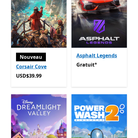
Asphalt Legends
Nouveau
+
Gratuit
Avec des achats dan
Gratuit
Corsair Cove
USD$39.99
USD$39.99