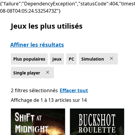
{"failure":"DependencyException","statusCode":404,"times
08-08T04:05:24.5325473Z"}
Jeux les plus utilisés
Liste Microsoft.com
Affiner les résultats
Plus populaires
Jeux
PC
Simulation
Single player
2 filtres sélectionnés
Effacer tout
Affichage de 1 à 13 articles sur 14
Affichage de 1 à 13 articles sur 14