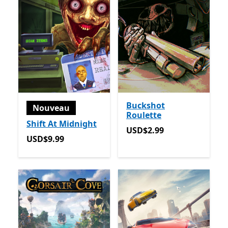
Buckshot
Nouveau
Roulette
Shift At Midnight
USD$2.99
USD$2.99
USD$9.99
USD$9.99