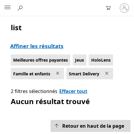
Connect
Microsoft
vous
à
votre
list
Liste Microsoft.com
compte
Affiner les résultats
Meilleures offres payantes
Jeux
HoloLens
Famille et enfants
Smart Delivery
2 filtres sélectionnés
Effacer tout
Aucun résultat trouvé
Retour en haut de la page