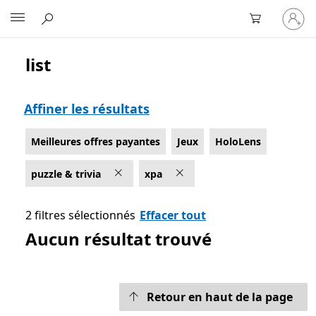
Connect
Microsoft
vous
à
votre
list
Liste Microsoft.com
compte
Affiner les résultats
Meilleures offres payantes
Jeux
HoloLens
puzzle & trivia
xpa
2 filtres sélectionnés
Effacer tout
Aucun résultat trouvé
Retour en haut de la page