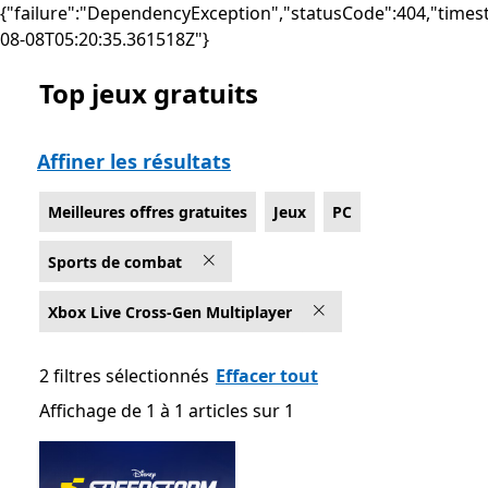
{"failure":"DependencyException","statusCode":404,"times
08-08T05:20:35.361518Z"}
Top jeux gratuits
Liste Microsoft.com
Affiner les résultats
Meilleures offres gratuites
Jeux
PC
Sports de combat
Xbox Live Cross-Gen Multiplayer
2 filtres sélectionnés
Effacer tout
Affichage de 1 à 1 articles sur 1
Affichage de 1 à 1 articles sur 1