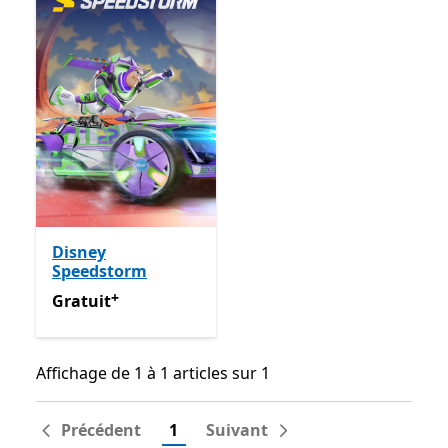
Disney
Speedstorm
+
Gratuit
Avec des achats dans l’application
Gratuit
Affichage de 1 à 1 articles sur 1
Affichage de 1 à 1 articles sur 1
Précédent
1
Suivant