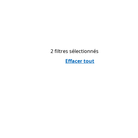
2 filtres sélectionnés
Effacer tout