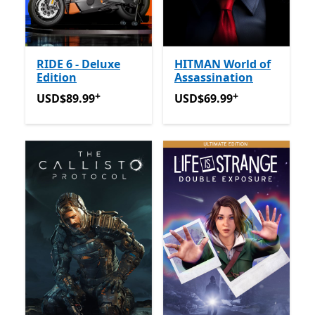
RIDE 6 - Deluxe
HITMAN World of
Edition
Assassination
+
+
USD$89.99
Avec des achats dans l’application
USD$69.99
Avec des achats
USD$89.99
USD$69.99