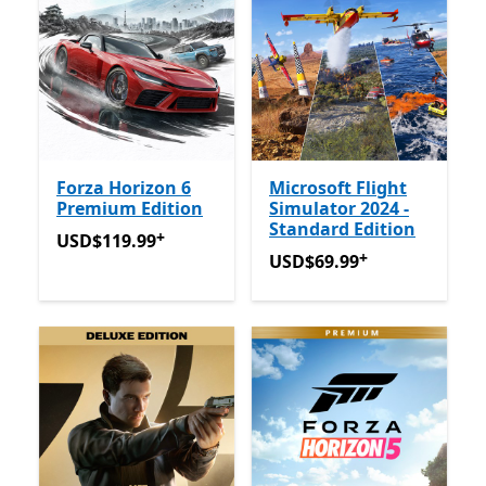
Forza Horizon 6
Microsoft Flight
Premium Edition
Simulator 2024 -
Standard Edition
+
USD$119.99
Avec des achats dans l’application
USD$119.99
+
USD$69.99
Avec des achats
USD$69.99