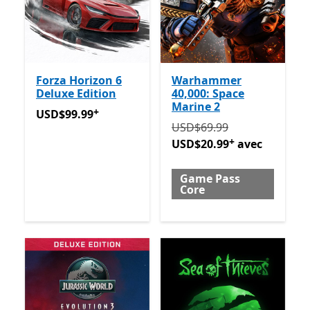
Forza Horizon 6
Warhammer
Deluxe Edition
40,000: Space
Marine 2
+
USD$99.99
Avec des achats dans l’application
USD$99.99
Initialement USD$69.99 m
USD$69.99
+
USD$20.99
avec
Game Pass
Core