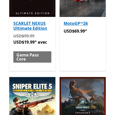
SCARLET NEXUS
MotoGP™26
Ultimate Edition
+
USD$69.99
Avec des achats
USD$69.99
Initialement USD$99.99 maintenant USD$19.99 avec
USD$99.99
+
USD$19.99
avec
Game Pass
Core