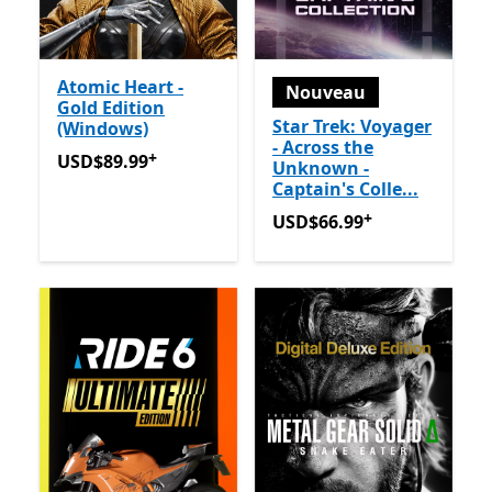
Atomic Heart -
Nouveau
Gold Edition
Star Trek: Voyager
(Windows)
- Across the
+
USD$89.99
Avec des achats dans l’application
USD$89.99
Unknown -
Captain's Colle...
+
USD$66.99
Avec des achats
USD$66.99