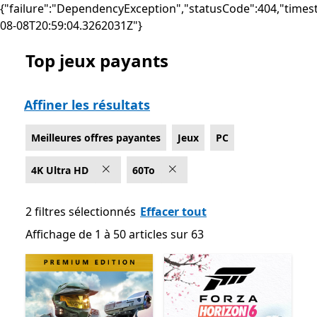
{"failure":"DependencyException","statusCode":404,"times
08-08T20:59:04.3262031Z"}
Top jeux payants
Liste Microsoft.com
Affiner les résultats
Meilleures offres payantes
Jeux
PC
4K Ultra HD
60To
2 filtres sélectionnés
Effacer tout
Affichage de 1 à 50 articles sur 63
Affichage de 1 à 50 articles sur 63