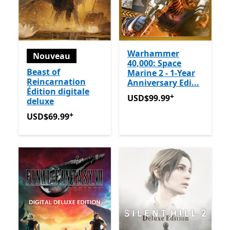
Warhammer
Nouveau
40,000: Space
Beast of
Marine 2 - 1-Year
Reincarnation
Anniversary Edi...
Édition digitale
+
USD$99.99
Avec des achats
USD$99.99
deluxe
+
USD$69.99
Avec des achats dans l’application
USD$69.99