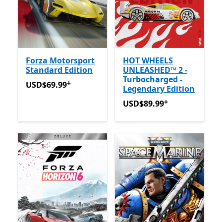
Forza Motorsport
HOT WHEELS
Standard Edition
UNLEASHED™ 2 -
Turbocharged -
+
USD$69.99
Avec des achats dans l’application
USD$69.99
Legendary Edition
+
USD$89.99
Avec des achats
USD$89.99