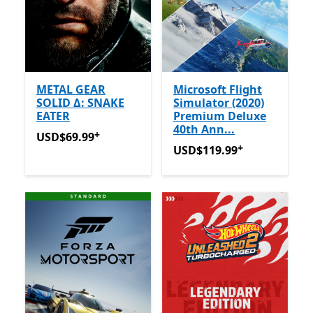
METAL GEAR
Microsoft Flight
SOLID Δ: SNAKE
Simulator (2020)
EATER
Premium Deluxe
40th Ann...
+
USD$69.99
Avec des achats dans l’application
USD$69.99
+
USD$119.99
Avec des achat
USD$119.99