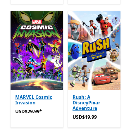
MARVEL Cosmic
Rush: A
Invasion
DisneyPixar
Adventure
+
USD$29.99
Avec des achats dans l’application
USD$29.99
USD$19.99
USD$19.99