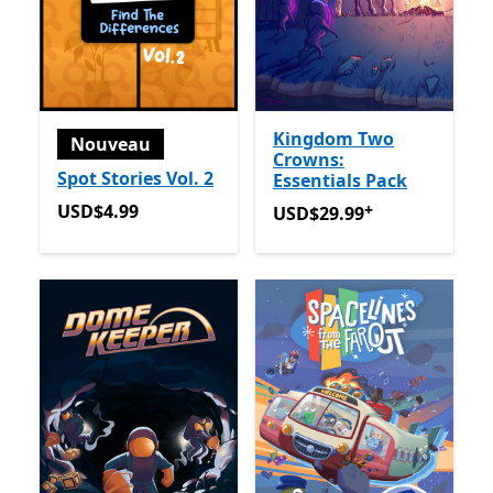
Kingdom Two
Nouveau
Crowns:
Spot Stories Vol. 2
Essentials Pack
USD$4.99
+
USD$4.99
USD$29.99
Avec des achats
USD$29.99