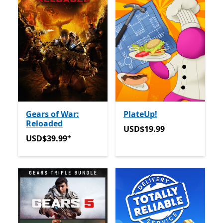
Gears of War:
PlateUp!
Reloaded
USD$19.99
USD$19.99
+
USD$39.99
Avec des achats dans l’application
USD$39.99