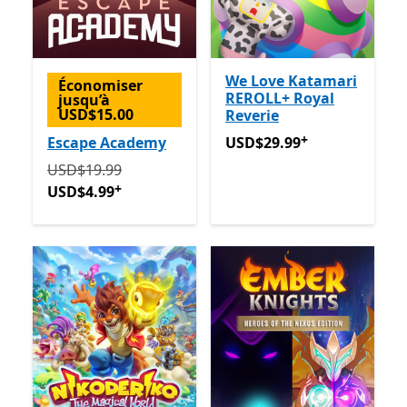
We Love Katamari
Économiser
REROLL+ Royal
jusqu’à
USD$15.00
Reverie
+
USD$29.99
Avec des achats
Escape Academy
USD$29.99
Initialement USD$19.99 maintenant USD$4.99
Avec d
USD$19.99
+
USD$4.99