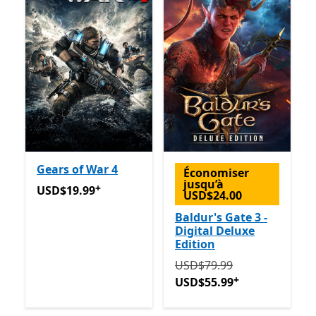
Gears of War 4
Économiser
jusqu’à
+
USD$19.99
Avec des achats dans l’application
USD$19.99
USD$24.00
Baldur's Gate 3 -
Digital Deluxe
Edition
Initialement USD$79.99 m
USD$79.99
+
USD$55.99