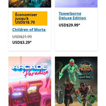
Towerborne
Économiser
Deluxe Edition
jusqu’à
USD$18.70
+
USD$29.99
Avec des achats
USD$29.99
Children of Morta
Initialement USD$21.99 maintenant USD$3.29
Avec d
USD$21.99
+
USD$3.29