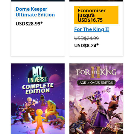
Dome Keeper
Économiser
Ultimate Edition
jusqu’à
USD$16.75
+
USD$28.99
Avec des achats dans l’application
USD$28.99
For The King II
Initialement USD$24.99 m
USD$24.99
+
USD$8.24