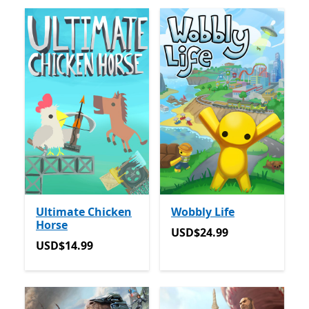
Ultimate Chicken
Wobbly Life
Horse
USD$24.99
USD$24.99
USD$14.99
USD$14.99