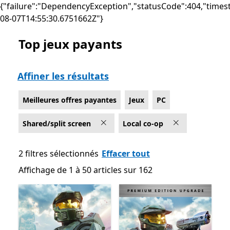
{"failure":"DependencyException","statusCode":404,"times
08-07T14:55:30.6751662Z"}
Top jeux payants
Liste Microsoft.com
Affiner les résultats
Meilleures offres payantes
Jeux
PC
Shared/split screen
Local co-op
2 filtres sélectionnés
Effacer tout
Affichage de 1 à 50 articles sur 162
Affichage de 1 à 50 articles sur 162