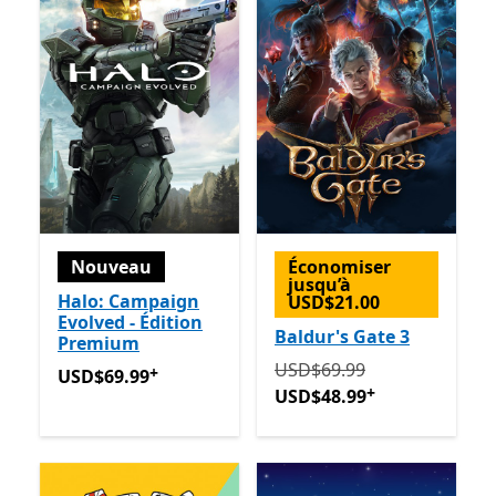
Nouveau
Économiser
jusqu’à
Halo: Campaign
USD$21.00
Evolved - Édition
Baldur's Gate 3
Premium
Initialement USD$69.99 m
USD$69.99
+
USD$69.99
Avec des achats dans l’application
USD$69.99
+
USD$48.99