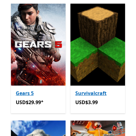
Gears 5
Survivalcraft
+
USD$29.99
Avec des achats dans l’application
USD$3.99
USD$29.99
USD$3.99