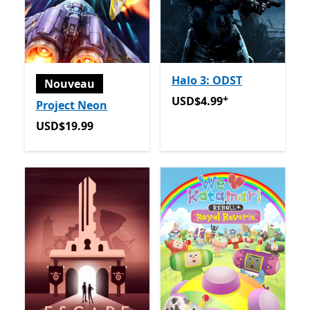
Halo 3: ODST
Nouveau
+
USD$4.99
Avec des achats d
USD$4.99
Project Neon
USD$19.99
USD$19.99