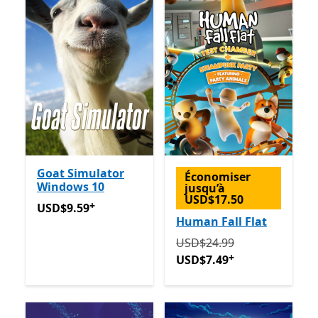
Goat Simulator
Économiser
Windows 10
jusqu’à
USD$17.50
+
USD$9.59
Avec des achats dans l’application
USD$9.59
Human Fall Flat
Initialement USD$24.99 m
USD$24.99
+
USD$7.49