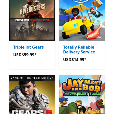
Triple lot Gears
Totally Reliable
Delivery Service
+
USD$59.99
Avec des achats dans l’application
USD$59.99
+
USD$14.99
Avec des achats
USD$14.99