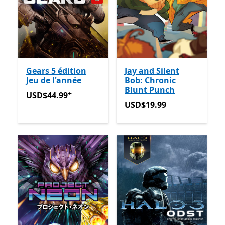
Gears 5 édition
Jay and Silent
Jeu de l'année
Bob: Chronic
Blunt Punch
+
USD$44.99
Avec des achats dans l’application
USD$44.99
USD$19.99
USD$19.99