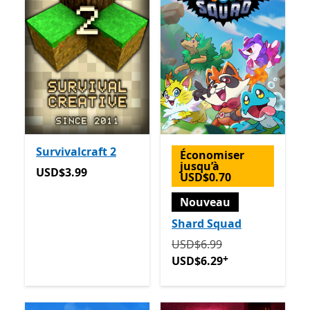
Survivalcraft 2
Économiser
jusqu’à
USD$3.99
USD$3.99
USD$0.70
Nouveau
Shard Squad
Initialement USD$6.99 ma
USD$6.99
+
USD$6.29