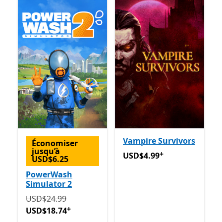
Vampire Survivors
Économiser
jusqu’à
+
USD$4.99
Avec des achats d
USD$4.99
USD$6.25
PowerWash
Simulator 2
Initialement USD$24.99 maintenant USD$18.74
Avec 
USD$24.99
+
USD$18.74