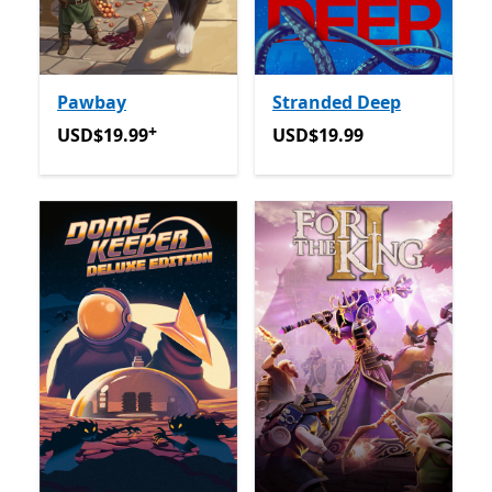
Pawbay
Stranded Deep
+
USD$19.99
Avec des achats dans l’application
USD$19.99
USD$19.99
USD$19.99