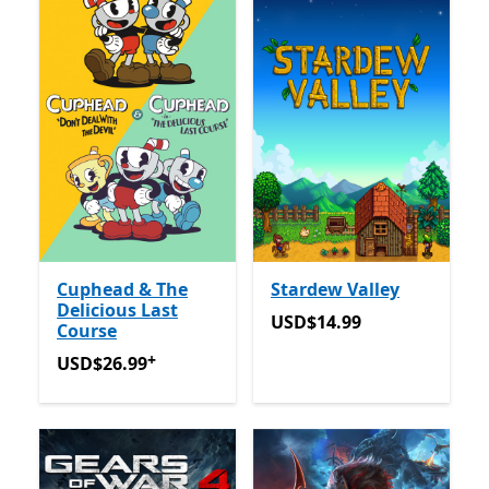
Cuphead & The
Stardew Valley
Delicious Last
USD$14.99
USD$14.99
Course
+
USD$26.99
Avec des achats dans l’application
USD$26.99