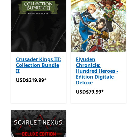
Crusader Kings III:
Eiyuden
Collection Bundle
Chronicle:
II
Hundred Heroes -
Edition Digitale
+
USD$219.99
Avec des achats dans l’application
USD$219.99
Deluxe
+
USD$79.99
Avec des achats
USD$79.99