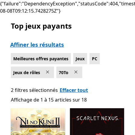
{"failure":"DependencyException","statusCode":404,"times
08-08T09:12:15.7428275Z"}
Top jeux payants
Liste Microsoft.com
Affiner les résultats
Meilleures offres payantes
Jeux
PC
Jeux de rôles
70To
2 filtres sélectionnés
Effacer tout
Affichage de 1 à 15 articles sur 18
Affichage de 1 à 15 articles sur 18