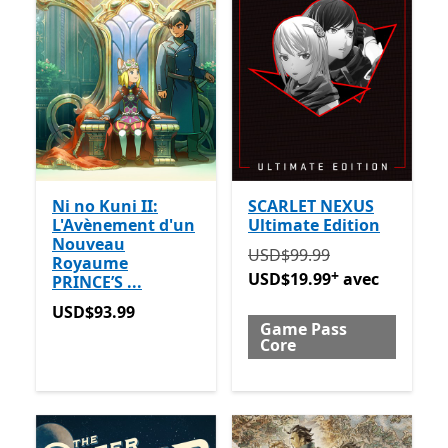
Ni no Kuni II:
SCARLET NEXUS
L'Avènement d'un
Ultimate Edition
Nouveau
Initialement USD$99.99 m
USD$99.99
Royaume
+
USD$19.99
avec
PRINCE’S ...
USD$93.99
USD$93.99
Game Pass
Core