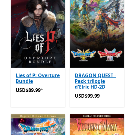
Lies of P: Overture
DRAGON QUEST -
Bundle
Pack trilogie
d'Elric HD-2D
+
USD$89.99
Avec des achats dans l’application
USD$89.99
USD$99.99
USD$99.99