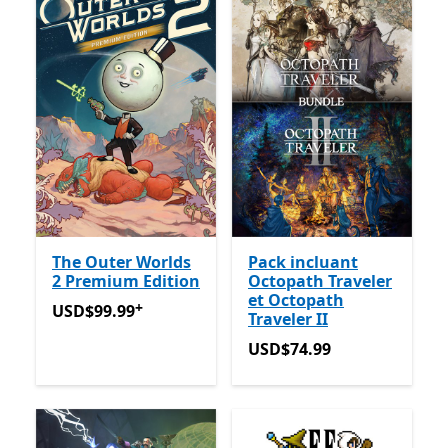
The Outer Worlds
Pack incluant
2 Premium Edition
Octopath Traveler
et Octopath
+
USD$99.99
Avec des achats dans l’application
USD$99.99
Traveler II
USD$74.99
USD$74.99