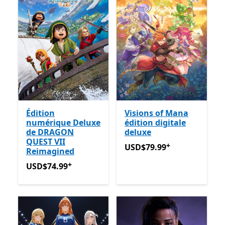
Édition
Visions of Mana
numérique Deluxe
édition digitale
de DRAGON
deluxe
QUEST VII
+
USD$79.99
Avec des achats
USD$79.99
Reimagined
+
USD$74.99
Avec des achats dans l’application
USD$74.99