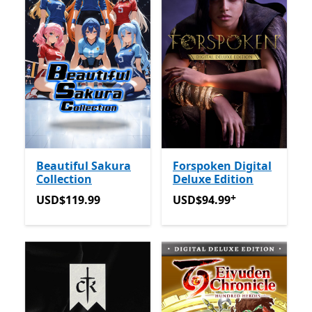
Beautiful Sakura
Forspoken Digital
Collection
Deluxe Edition
+
USD$119.99
USD$94.99
Avec des achats
USD$119.99
USD$94.99