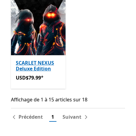
SCARLET NEXUS
Deluxe Edition
+
USD$79.99
Avec des achats dans l’application
USD$79.99
Affichage de 1 à 15 articles sur 18
Affichage de 1 à 15 articles sur 18
Précédent
1
Suivant